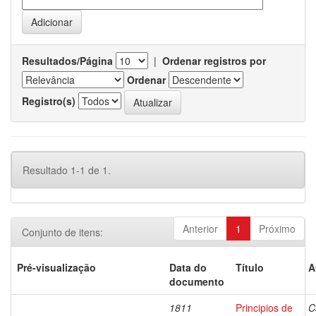
Resultados/Página
|
Ordenar registros por
Ordenar
Registro(s)
Resultado 1-1 de 1.
Anterior
1
Próximo
Conjunto de itens:
Pré-visualização
Data do
Título
A
documento
1811
Principios de
C