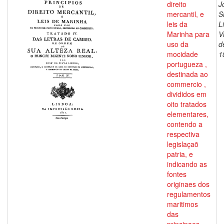
direito
J
mercantil, e
S
leis da
L
Marinha para
V
uso da
d
mocidade
1
portugueza ,
destinada ao
commercio ,
divididos em
oito tratados
elementares,
contendo a
respectiva
legislaçaõ
patria, e
indicando as
fontes
originaes dos
regulamentos
maritimos
das