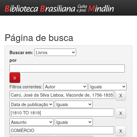
Skip
navigation
Página de busca
Buscar em:
por
Filtros correntes: