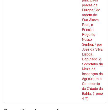
principaes
praças da
Europa : de
ordem de
Sua Alteza
Real, o
Principe
Regente
Nosso
Senhor, / por
José da Silva
Lisboa,
Deputado, e
Secretario da
Meza da
Inspecçaõ da
Agricultura e
Commercio
da Cidade da
Bahia. (Tomo
4-7)