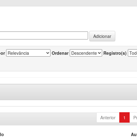
por
Ordenar
Registro(s)
Anterior
1
P
lo
Au