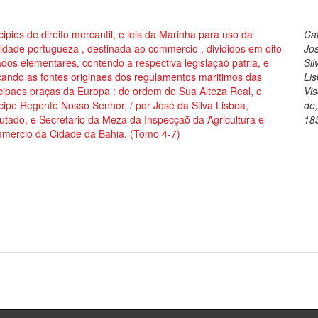
cipios de direito mercantil, e leis da Marinha para uso da
Cai
dade portugueza , destinada ao commercio , divididos em oito
Jo
ados elementares, contendo a respectiva legislaçaõ patria, e
Sil
cando as fontes originaes dos regulamentos maritimos das
Lis
cipaes praças da Europa : de ordem de Sua Alteza Real, o
Vi
cipe Regente Nosso Senhor, / por José da Silva Lisboa,
de
tado, e Secretario da Meza da Inspecçaõ da Agricultura e
18
mercio da Cidade da Bahia. (Tomo 4-7)