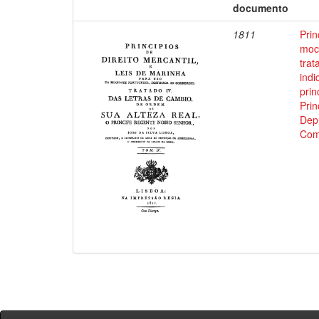
documento
1811
Prin
moci
trat
indi
prin
Prin
Depu
Com