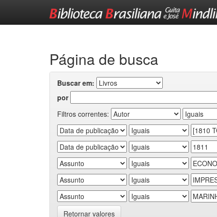
Skip
navigation
Página de busca
Buscar em:
por
Filtros correntes:
Retornar valores