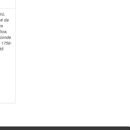
rú,
sé da
va
boa,
sconde
, 1756-
35