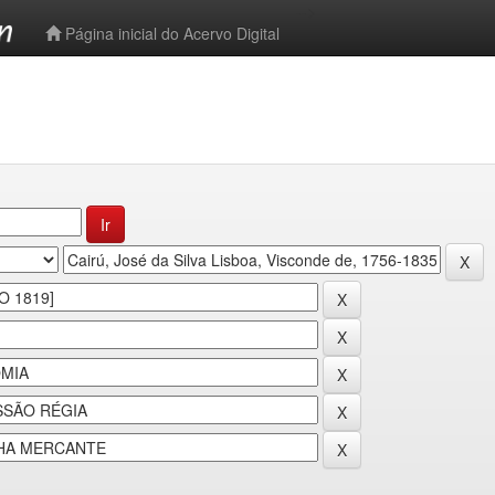
-->
Página inicial do Acervo Digital