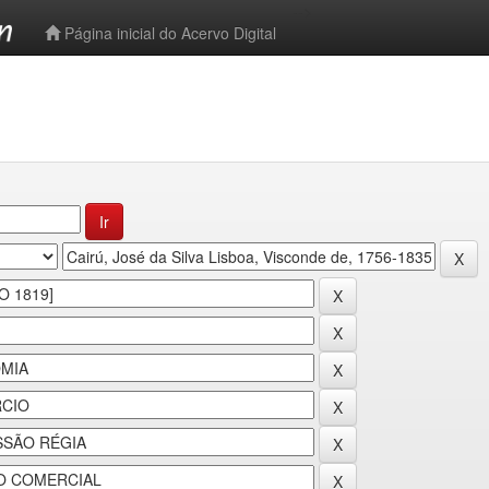
-->
Página inicial do Acervo Digital