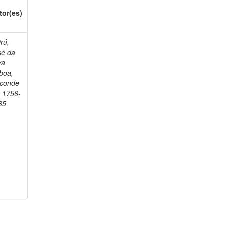
tor(es)
rú,
sé da
va
boa,
sconde
, 1756-
35