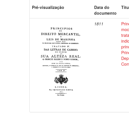
Pré-visualização
Data do
Títu
documento
1811
Prin
moci
trat
indi
prin
Prin
Depu
Com