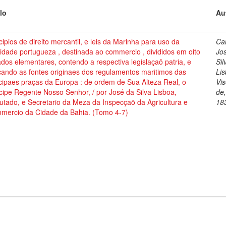
lo
Au
cipios de direito mercantil, e leis da Marinha para uso da
Cai
dade portugueza , destinada ao commercio , divididos em oito
Jo
ados elementares, contendo a respectiva legislaçaõ patria, e
Sil
cando as fontes originaes dos regulamentos maritimos das
Lis
cipaes praças da Europa : de ordem de Sua Alteza Real, o
Vi
cipe Regente Nosso Senhor, / por José da Silva Lisboa,
de
tado, e Secretario da Meza da Inspecçaõ da Agricultura e
18
mercio da Cidade da Bahia. (Tomo 4-7)