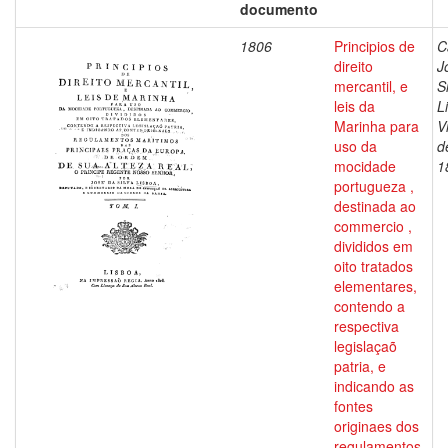
documento
1806
Principios de
C
direito
J
mercantil, e
S
leis da
L
Marinha para
V
uso da
d
mocidade
1
portugueza ,
destinada ao
commercio ,
divididos em
oito tratados
elementares,
contendo a
respectiva
legislaçaõ
patria, e
indicando as
fontes
originaes dos
regulamentos