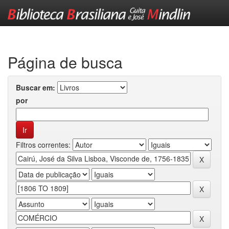
Skip
navigation
Página de busca
Buscar em:
por
Filtros correntes: