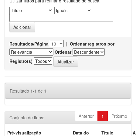
Utilizar filtros para refinar o resultado de busca.
Resultados/Página
|
Ordenar registros por
Ordenar
Registro(s)
Resultado 1-1 de 1.
Anterior
1
Próximo
Conjunto de itens:
Pré-visualização
Data do
Título
A