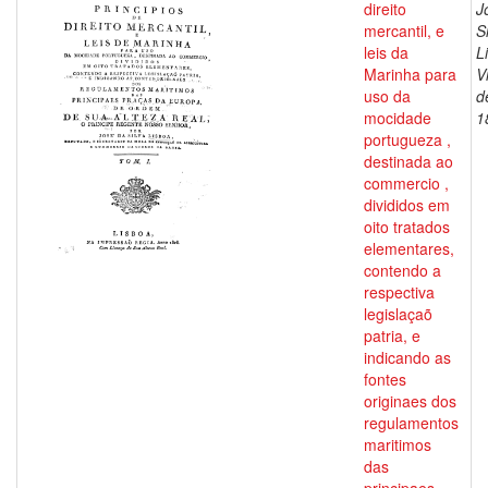
direito
J
mercantil, e
S
leis da
L
Marinha para
V
uso da
d
mocidade
1
portugueza ,
destinada ao
commercio ,
divididos em
oito tratados
elementares,
contendo a
respectiva
legislaçaõ
patria, e
indicando as
fontes
originaes dos
regulamentos
maritimos
das