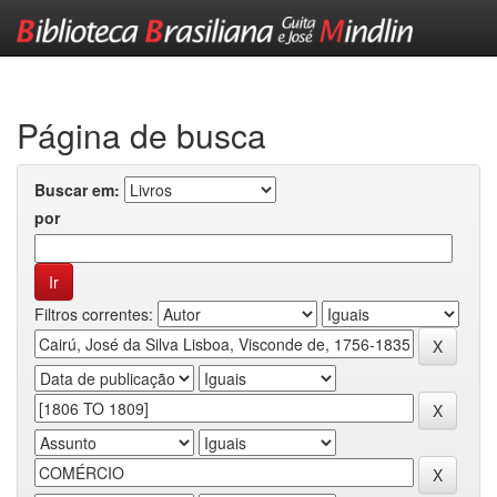
Skip
navigation
Página de busca
Buscar em:
por
Filtros correntes: