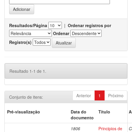
Resultados/Página
|
Ordenar registros por
Ordenar
Registro(s)
Resultado 1-1 de 1.
Anterior
1
Próximo
Conjunto de itens:
Pré-visualização
Data do
Título
A
documento
1806
Principios de
C