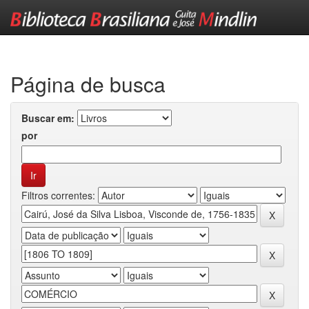
Skip
navigation
Página de busca
Buscar em:
por
Filtros correntes: