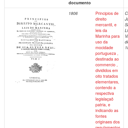
documento
1806
Principios de
C
direito
J
mercantil, e
S
leis da
L
Marinha para
V
uso da
d
mocidade
1
portugueza ,
destinada ao
commercio ,
divididos em
oito tratados
elementares,
contendo a
respectiva
legislaçaõ
patria, e
indicando as
fontes
originaes dos
regulamentos