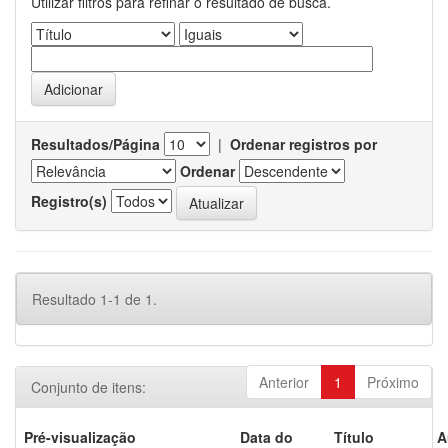
Utilizar filtros para refinar o resultado de busca.
Resultados/Página
|
Ordenar registros por
Ordenar
Registro(s)
Resultado 1-1 de 1.
Anterior
1
Próximo
Conjunto de itens:
Pré-visualização
Data do
Título
A