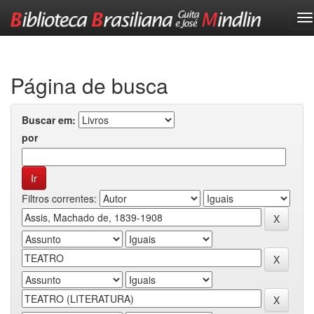
Skip
navigation
Página de busca
Buscar em:
por
Filtros correntes: