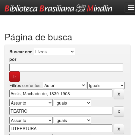
Skip
navigation
Página de busca
Buscar em:
por
Filtros correntes: