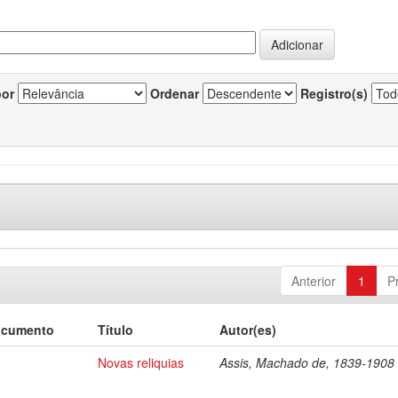
por
Ordenar
Registro(s)
Anterior
1
P
ocumento
Título
Autor(es)
Novas reliquias
Assis, Machado de, 1839-1908