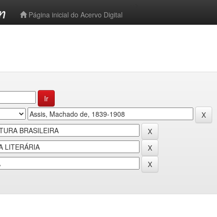
-->
Página inicial do Acervo Digital