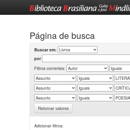
Skip
navigation
Página de busca
Buscar em:
por
Filtros correntes:
Retornar valores
Adicionar filtros: