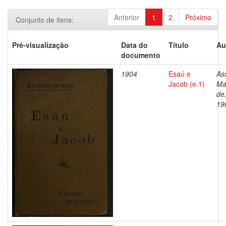
Anterior
1
2
Próximo
Conjunto de itens:
Pré-visualização
Data do
Título
Au
documento
1904
Esaú e
Ass
Jacob (e.1)
Ma
de
19