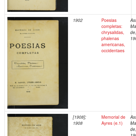
1902
Poesias
Ass
completas:
Ma
chrysalidas,
de
phalenas
19
americanas,
occidentaes
[1908];
Memorial de
Ass
1908
Ayres (e.1)
Ma
de
19