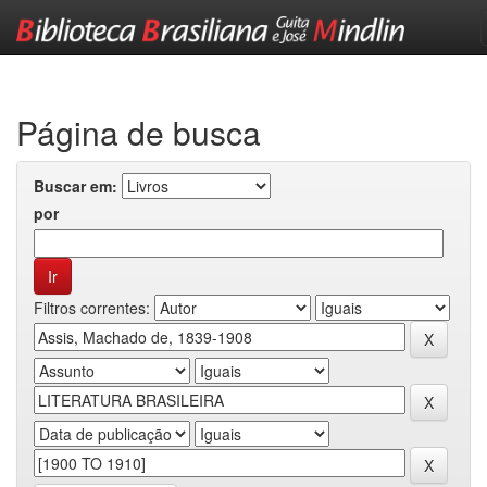
Skip
navigation
Página de busca
Buscar em:
por
Filtros correntes: