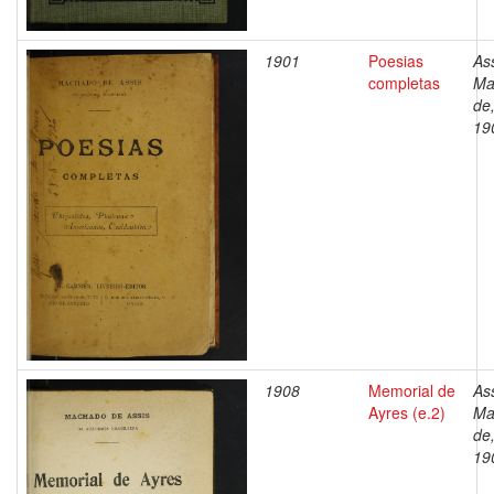
1901
Poesias
Ass
completas
Ma
de
19
1908
Memorial de
Ass
Ayres (e.2)
Ma
de
19