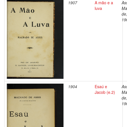
1907
A mão e a
Ass
luva
Ma
de
19
1904
Esaú e
Ass
Jacob (e.2)
Ma
de
19