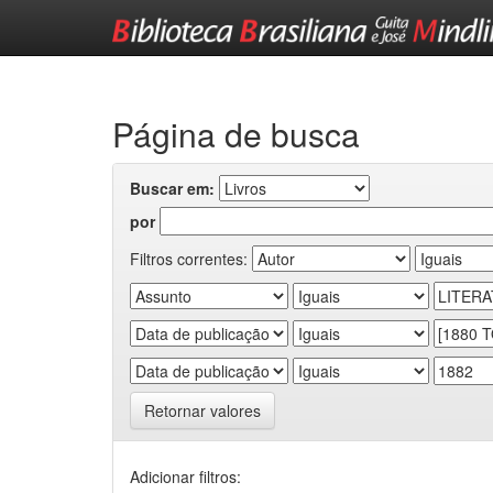
Skip
navigation
Página de busca
Buscar em:
por
Filtros correntes:
Retornar valores
Adicionar filtros: