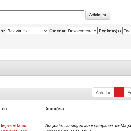
por
Ordenar
Registro(s)
Anterior
1
P
tulo
Autor(es)
 lega dei tamoi :
Araguaia, Domingos José Gonçalves de Maga