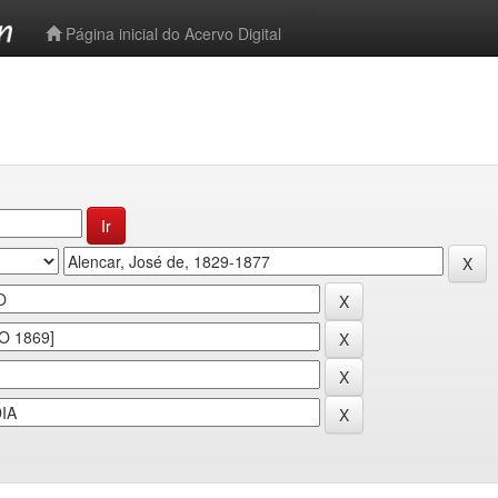
-->
Página inicial do Acervo Digital