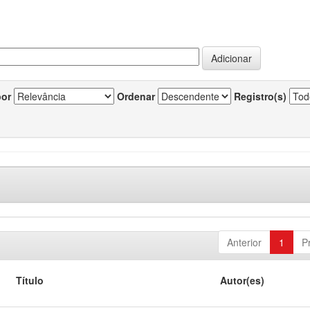
por
Ordenar
Registro(s)
Anterior
1
P
Título
Autor(es)