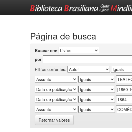
Skip
navigation
Página de busca
Buscar em:
por
Filtros correntes:
Retornar valores