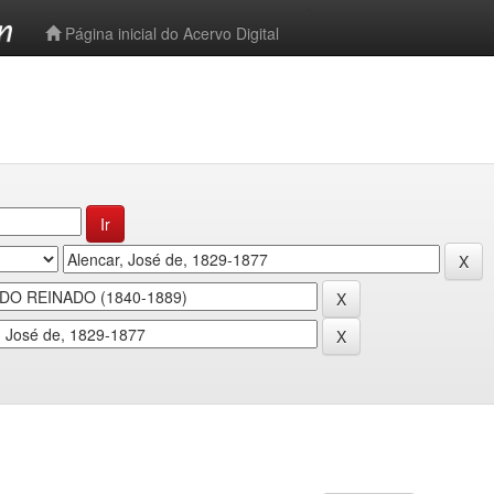
-->
Página inicial do Acervo Digital