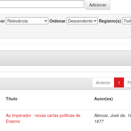
por
Ordenar
Registro(s)
Anterior
1
P
Título
Autor(es)
Ao Imperador : novas cartas politicas de
Alencar, José de, 1
Erasmo
1877