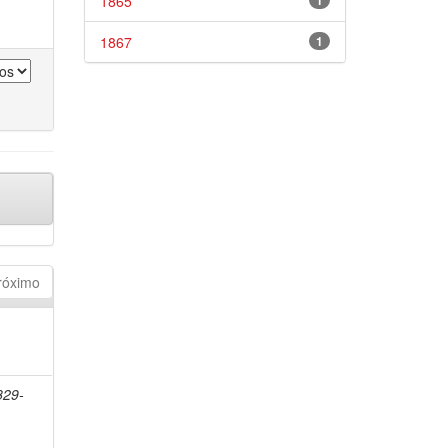
1865
1
1867
1
róximo
829-