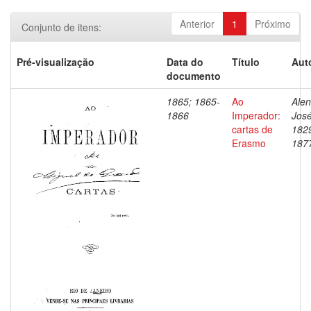
Anterior
1
Próximo
Conjunto de itens:
Pré-visualização
Data do
Título
Aut
documento
1865; 1865-
Ao
Alen
1866
Imperador:
José
cartas de
182
Erasmo
187