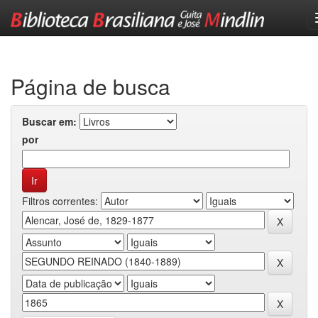
Skip
navigation
Página de busca
Buscar em:
por
Filtros correntes: