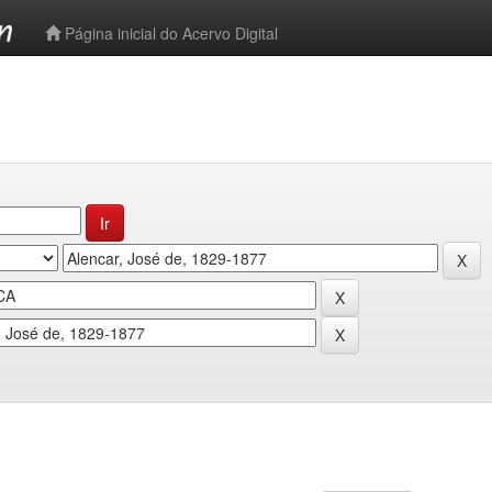
-->
Página inicial do Acervo Digital