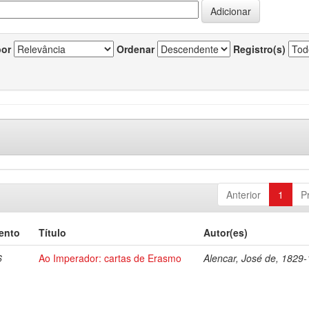
por
Ordenar
Registro(s)
Anterior
1
P
ento
Título
Autor(es)
6
Ao Imperador: cartas de Erasmo
Alencar, José de, 1829