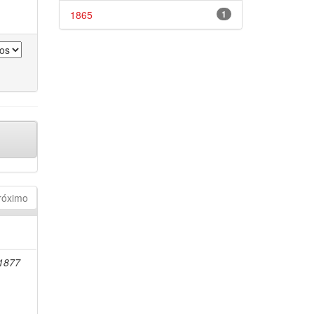
1865
1
róximo
-1877