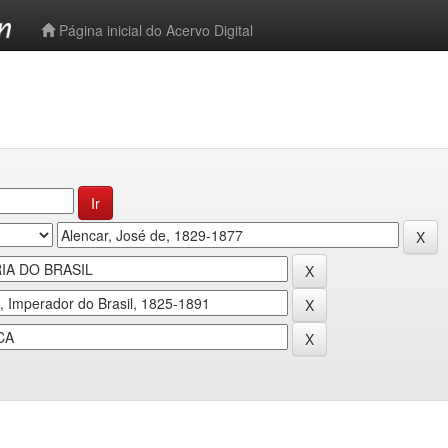
-->
Página inicial do Acervo Digital