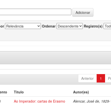
por
Ordenar
Registro(s)
Anterior
1
P
ento
Título
Autor(es)
6
Ao Imperador: cartas de Erasmo
Alencar, José de, 1829