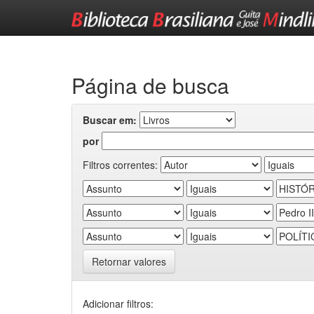
Skip
navigation
Página de busca
Buscar em:
por
Filtros correntes:
Retornar valores
Adicionar filtros: