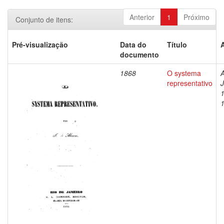
Anterior
1
Próximo
Conjunto de itens:
Pré-visualização
Data do
Título
documento
1868
O systema
A
representativo
J