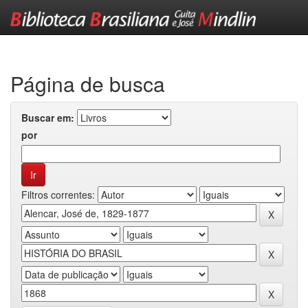
Skip
navigation
Página de busca
Buscar em:
por
Filtros correntes: