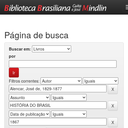
Skip
navigation
Página de busca
Buscar em:
por
Filtros correntes: