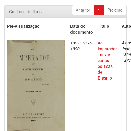
Anterior
1
Próximo
Conjunto de itens:
Pré-visualização
Data do
Título
Auto
documento
1867; 1867-
Ao
Alenc
1868
Imperador
José
: novas
1829
cartas
1877
politicas
de
Erasmo