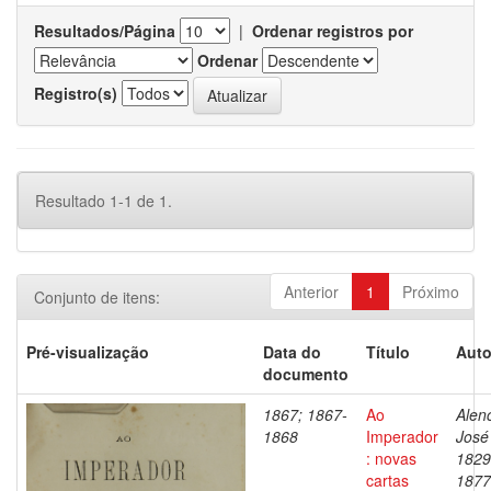
Resultados/Página
|
Ordenar registros por
Ordenar
Registro(s)
Resultado 1-1 de 1.
Anterior
1
Próximo
Conjunto de itens:
Pré-visualização
Data do
Título
Auto
documento
1867; 1867-
Ao
Alenc
1868
Imperador
José
: novas
1829
cartas
1877