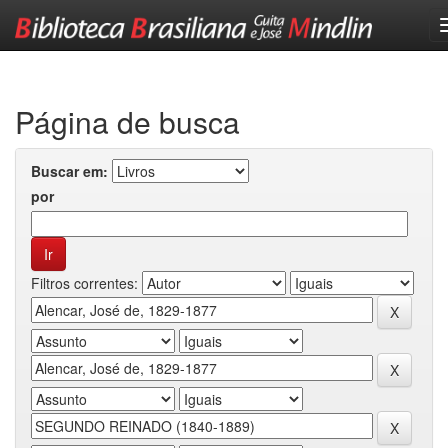
Skip
navigation
Página de busca
Buscar em:
por
Filtros correntes: