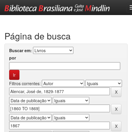
Skip
navigation
Página de busca
Buscar em:
por
Filtros correntes: