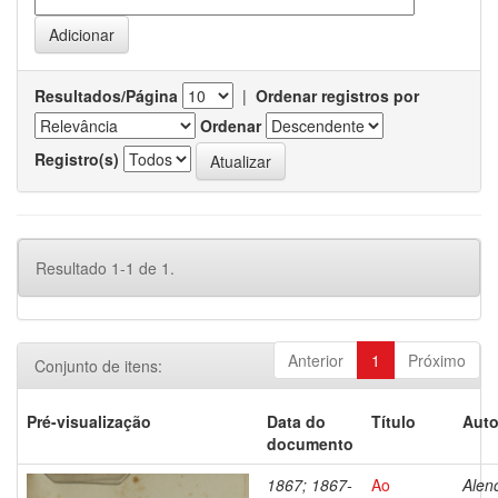
Resultados/Página
|
Ordenar registros por
Ordenar
Registro(s)
Resultado 1-1 de 1.
Anterior
1
Próximo
Conjunto de itens:
Pré-visualização
Data do
Título
Auto
documento
1867; 1867-
Ao
Alenc