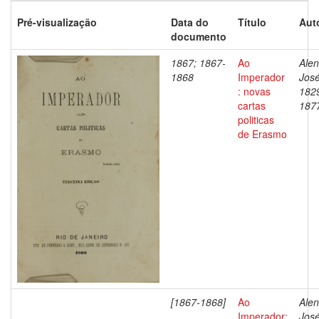
Pré-visualização
Data do
Título
Aut
documento
1867; 1867-
Ao
Alen
1868
Imperador
José
: novas
182
cartas
187
politicas
de Erasmo
[1867-1868]
Ao
Alen
Imperador:
José