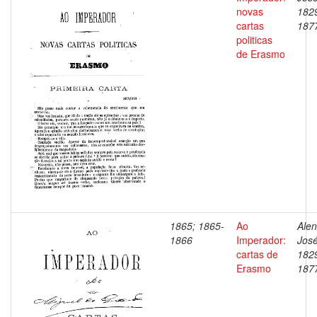
novas
182
cartas
187
politicas
de Erasmo
1865; 1865-
Ao
Alen
1866
Imperador:
José
cartas de
182
Erasmo
187