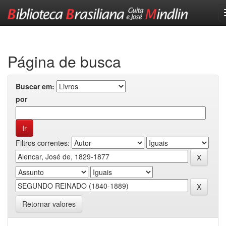
Skip
navigation
Página de busca
Buscar em:
por
Filtros correntes:
Retornar valores