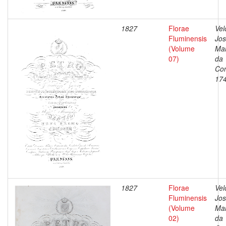
1827
Florae
Vel
Fluminensis
Jo
(Volume
Ma
07)
da
Con
17
1827
Florae
Vel
Fluminensis
Jo
(Volume
Ma
02)
da