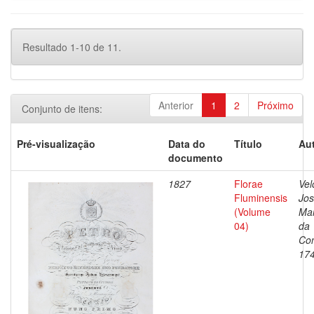
Resultado 1-10 de 11.
Anterior
1
2
Próximo
Conjunto de itens:
Pré-visualização
Data do
Título
Aut
documento
1827
Florae
Vel
Fluminensis
Jo
(Volume
Ma
04)
da
Con
17