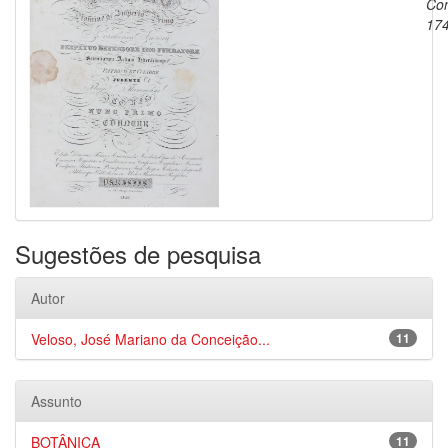
Con
17
Sugestões de pesquisa
Autor
Veloso, José Mariano da Conceição...
11
Assunto
BOTÂNICA
11