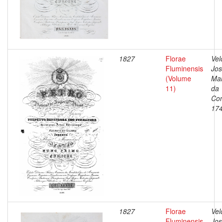
1827
Florae
Vel
Fluminensis
Jo
(Volume
Ma
11)
da
Con
17
1827
Florae
Vel
Fluminensis
Jo