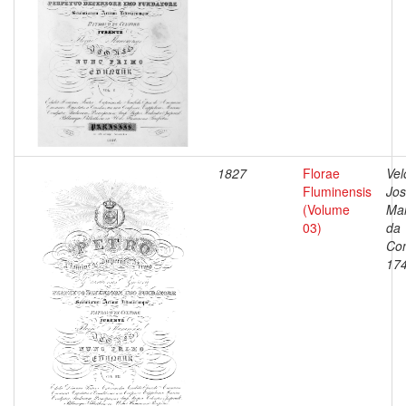
1827
Florae
Vel
Fluminensis
Jo
(Volume
Ma
03)
da
Con
17