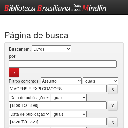
Skip
navigation
Página de busca
Buscar em:
por
Filtros correntes: