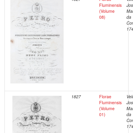
Fluminensis
Jo
(Volume
Ma
08)
da
Con
17
1827
Florae
Vel
Fluminensis
Jo
(Volume
Ma
01)
da
Con
17