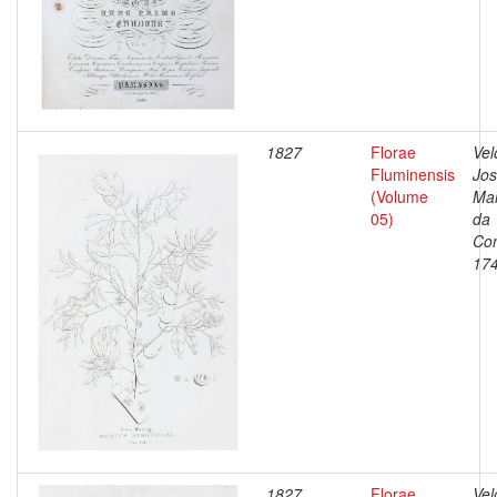
1827
Florae
Vel
Fluminensis
Jo
(Volume
Ma
05)
da
Con
17
1827
Florae
Vel