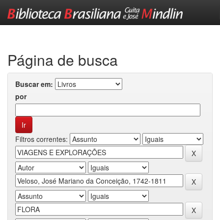
Skip
navigation
Página de busca
Buscar em:
por
Filtros correntes: