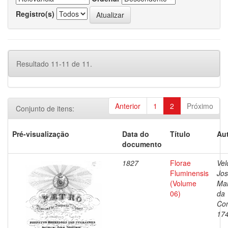
Registro(s)
Resultado 11-11 de 11.
Anterior
1
2
Próximo
Conjunto de itens:
Pré-visualização
Data do
Título
Aut
documento
1827
Florae
Vel
Fluminensis
Jo
(Volume
Ma
06)
da
Con
17