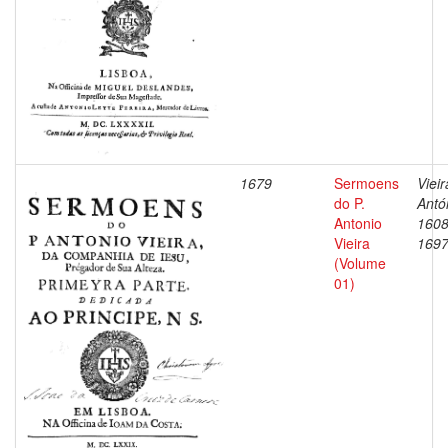
1679
Sermoens
Vieir
do P.
Antó
Antonio
1608
Vieira
169
(Volume
01)