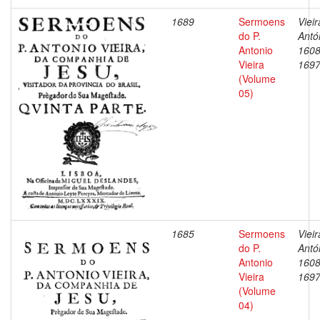
1689
Sermoens
Vieir
do P.
Antó
Antonio
1608
Vieira
169
(Volume
05)
1685
Sermoens
Vieir
do P.
Antó
Antonio
1608
Vieira
169
(Volume
04)