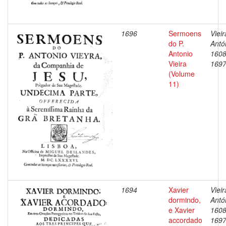
1696
Sermoens
Vieir
do P.
Antó
Antonio
1608
Vieira
169
(Volume
11)
1694
Xavier
Vieir
dormindo,
Antó
e Xavier
1608
accordado
169