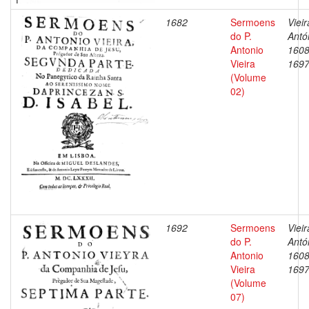
1682
Sermoens
Vieir
do P.
Antó
Antonio
1608
Vieira
169
(Volume
02)
1692
Sermoens
Vieir
do P.
Antó
Antonio
1608
Vieira
169
(Volume
07)