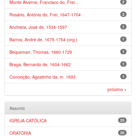
Monte Alverne, Francisco do, Frei...
2
Rosário, António do, Frei, 1647-1704
2
Anchieta, José de, 1534-1597
1
Barros, André de, 1675-1754 (org.)
1
Bequeman, Thomas, 1660-1729
1
Braga, Bernardo de, 1604-1662
1
Conceição, Agostinho da, m. 1693
1
próximo >
Assunto
IGREJA CATÓLICA
25
ORATÓRIA
20