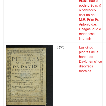
Brasil, não o
pode prègar, &
o offereceo
escritto ao
M.R. Prior Fr.
Antonio das
Chagas, que o
mandasse
imprimir
1675
Las cinco
piedras de la
honde de
David, en cinco
discvrsos
morales