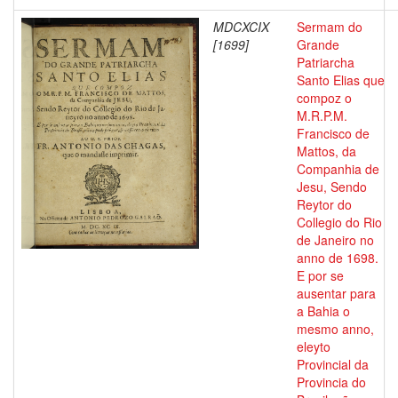
MDCXCIX
Sermam do
[1699]
Grande
Patriarcha
Santo Elias que
compoz o
M.R.P.M.
Francisco de
Mattos, da
Companhia de
Jesu, Sendo
Reytor do
Collegio do Rio
de Janeiro no
anno de 1698.
E por se
ausentar para
a Bahia o
mesmo anno,
eleyto
Provincial da
Provincia do