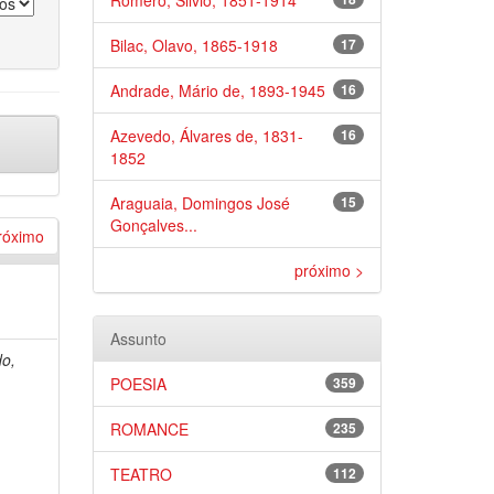
Roméro, Silvio, 1851-1914
Bilac, Olavo, 1865-1918
17
Andrade, Mário de, 1893-1945
16
Azevedo, Álvares de, 1831-
16
1852
Araguaia, Domingos José
15
Gonçalves...
róximo
próximo >
Assunto
do,
POESIA
359
ROMANCE
235
TEATRO
112