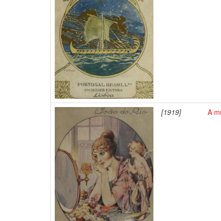
[1919]
A m