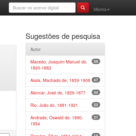
Idioma
Sugestões de pesquisa
Autor
Macedo, Joaquim Manuel de,
59
1820-1882
Assis, Machado de, 1839-1908
47
Alencar, José de, 1829-1877
44
Rio, João do, 1881-1921
22
Andrade, Oswald de, 1890-
21
1954
18