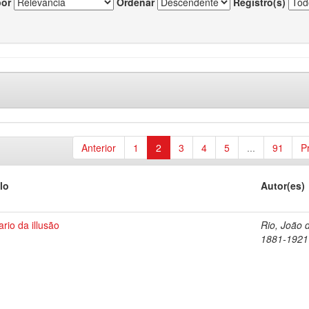
por
Ordenar
Registro(s)
Anterior
1
2
3
4
5
...
91
P
lo
Autor(es)
rio da illusão
Rio, João 
1881-1921