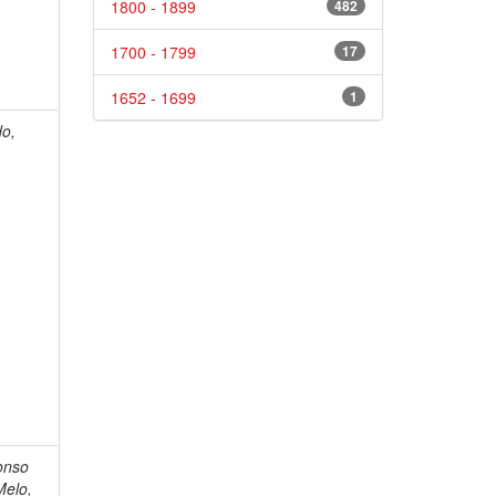
1800 - 1899
482
1700 - 1799
17
1652 - 1699
1
do,
onso
Melo,