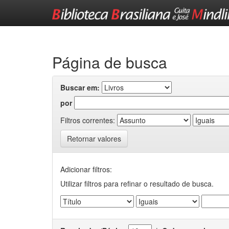
Skip
navigation
Página de busca
Buscar em:
por
Filtros correntes:
Retornar valores
Adicionar filtros:
Utilizar filtros para refinar o resultado de busca.