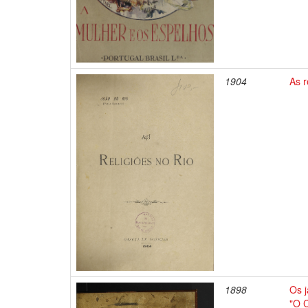
1904
As r
1898
Os j
"O C