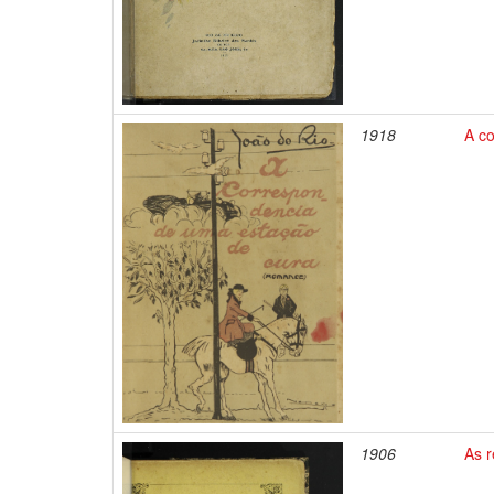
1918
A c
1906
As r