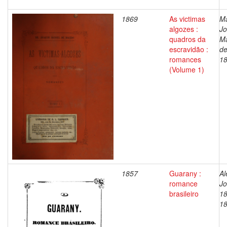
1869
As victimas
M
algozes :
J
quadros da
M
escravidão :
de
romances
1
(Volume 1)
1857
Guarany :
Al
romance
Jo
brasileiro
18
1