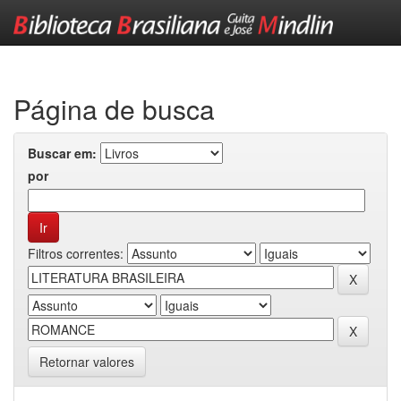
Skip
navigation
Página de busca
Buscar em:
por
Filtros correntes:
Retornar valores