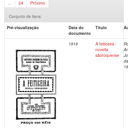
...
24
Próximo
Conjunto de itens:
Pré-visualização
Data do
Título
Au
documento
1919
A feiticeira :
Ro
novella
An
sãoroquense
J
da
1