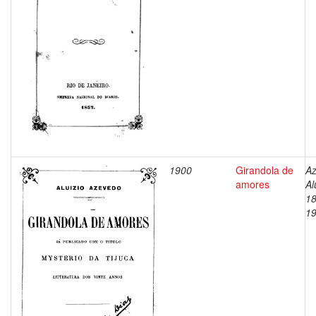
1900
Girandola de
Az
amores
Al
18
1