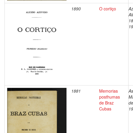
1890
O cortiço
Az
Al
18
1
1881
Memorias
As
posthumas
M
de Braz
de
Cubas
1