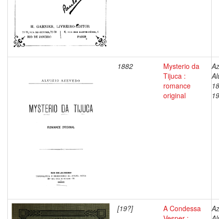
1882
Mysterio da
Az
Tijuca :
Al
romance
18
original
1
[19?]
A Condessa
Az
Vesper :
Al