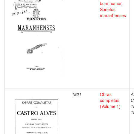
bom humor,
Sonetos
maranhenses
1921
Obras
A
completas
C
(Volume 1)
1
1