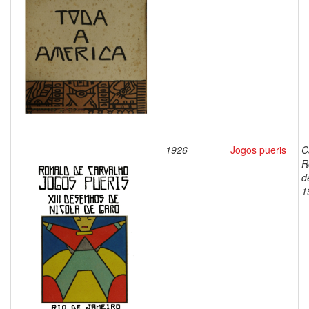
1926
Jogos pueris
C
R
d
1