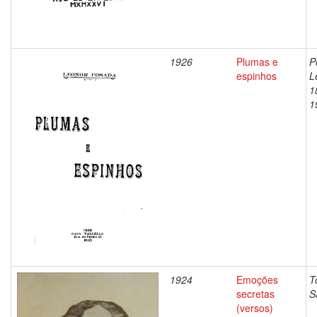
1926
Plumas e
P
espinhos
L
1
1
1924
Emoções
T
secretas
S
(versos)