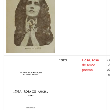
1923
Rosa, rosa
C
de amor...
V
poema
d
1