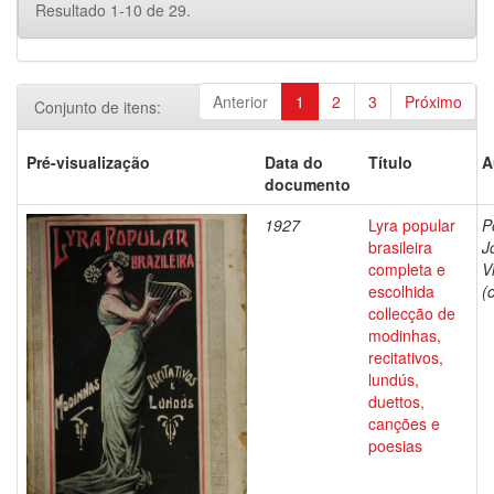
Resultado 1-10 de 29.
Anterior
1
2
3
Próximo
Conjunto de itens:
Pré-visualização
Data do
Título
A
documento
1927
Lyra popular
P
brasileira
J
completa e
V
escolhida
(
collecção de
modinhas,
recitativos,
lundús,
duettos,
canções e
poesias