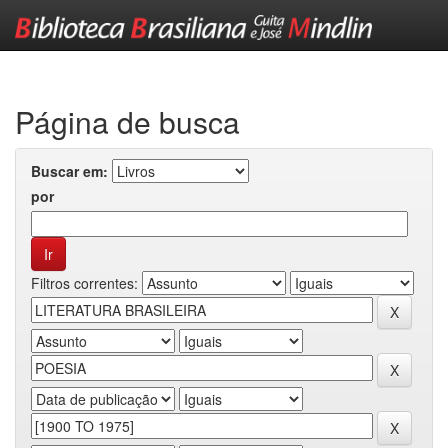
Skip
navigation
Página de busca
Buscar em:
por
Filtros correntes: