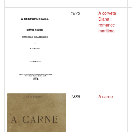
1873
A corveta
Diana :
romance
maritimo
1888
A carne