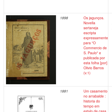
1898
Os jagunços.
Novella
sertaneja
escripta
expressamente
para "O
Commercio de
S. Paulo" e
publicada por
esta folha [por]
Olivio Barros
(v.1)
1881
Um casamento
no arrabalde :
historia do
tempo em
estylo de casa