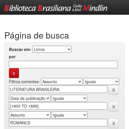
Skip
navigation
Página de busca
Buscar em:
por
Filtros correntes: