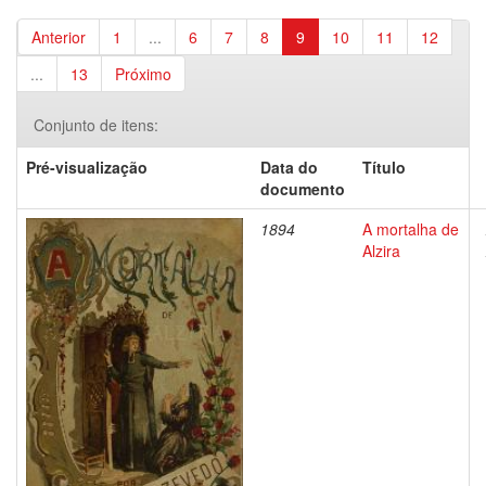
Anterior
1
...
6
7
8
9
10
11
12
...
13
Próximo
Conjunto de itens:
Pré-visualização
Data do
Título
documento
1894
A mortalha de
Alzira