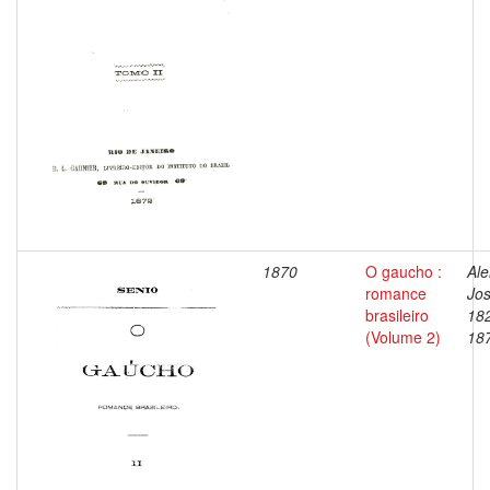
1870
O gaucho :
Ale
romance
Jos
brasileiro
18
(Volume 2)
18