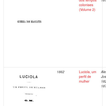
dos tempos
18
coloniaes
(Volume 2)
1862
Luciola, um
Ale
perfil de
Jos
mulher
18
18