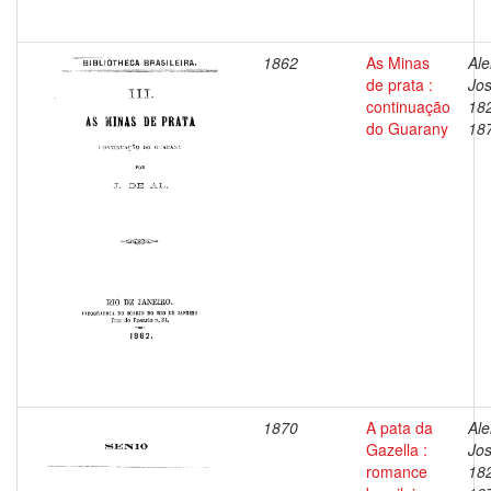
1862
As Minas
Ale
de prata :
Jos
continuação
18
do Guarany
18
1870
A pata da
Ale
Gazella :
Jos
romance
18