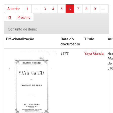
Anterior
1
...
3
4
5
6
7
8
9
...
13
Próximo
Conjunto de itens:
Pré-visualização
Data do
Título
Au
documento
1878
Yayá Garcia
Ass
Ma
de,
19