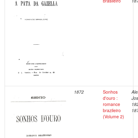
brasileiro
18
1872
Sonhos
Ale
d'ouro :
Jos
romance
18
brazileiro
18
(Volume 2)