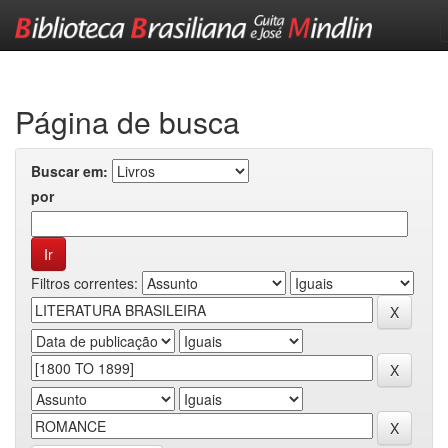
Skip
navigation
Página de busca
Buscar em:
por
Filtros correntes: