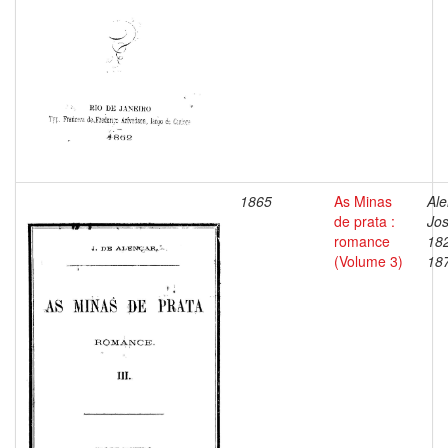
1865
As Minas
Ale
de prata :
Jos
romance
18
(Volume 3)
18