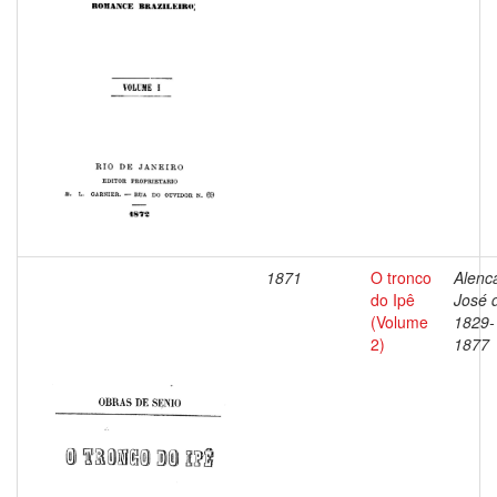
1871
O tronco
Alenca
do Ipê
José 
(Volume
1829-
2)
1877