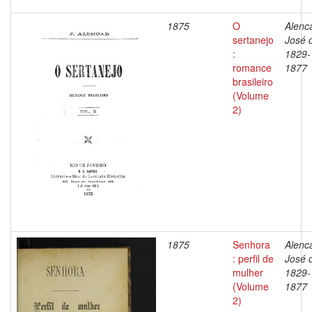
1875
O
Alenca
sertanejo
José 
:
1829-
romance
1877
brasileiro
(Volume
2)
1875
Senhora
Alenca
: perfil de
José 
mulher
1829-
(Volume
1877
2)