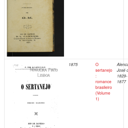
1875
O
Alenca
sertanejo
José 
:
1829-
romance
1877
brasileiro
(Volume
1)