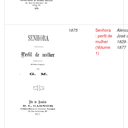
1875
Senhora
Alenca
: perfil de
José 
mulher
1829-
(Volume
1877
1)