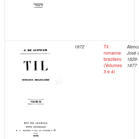
1872
Til :
Alenca
romance
José 
brazileiro
1829-
(Volumes
1877
3 e 4)