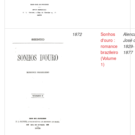
1872
Sonhos
Alenca
d'ouro :
José 
romance
1829-
brazileiro
1877
(Volume
1)