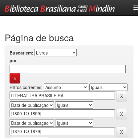
Skip
navigation
Página de busca
Buscar em:
por
Filtros correntes: