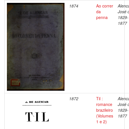
1874
Ao correr
Alenca
da
José 
penna
1829-
1877
1872
Til :
Alenca
romance
José 
brazileiro
1829-
(Volumes
1877
1 e 2)