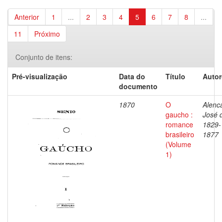
Anterior
1
...
2
3
4
5
6
7
8
...
11
Próximo
Conjunto de itens:
Pré-visualização
Data do
Título
Autor
documento
1870
O
Alenca
gaucho :
José 
romance
1829-
brasileiro
1877
(Volume
1)