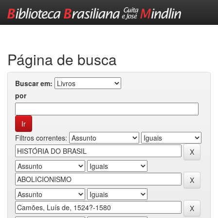
Skip
navigation
Página de busca
Buscar em:
por
Filtros correntes: