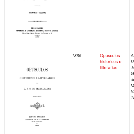
1865
Opusculos
A
historicos e
D
litterarios
J
G
d
M
V
1