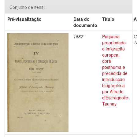
Conjunto de itens:
Pré-visualização
Data do
Título
A
documento
1887
Pequena
C
propriedade
1
e imigração
europea,
obra
posthuma e
precedida de
introducção
biographica
por Alfredo
d'Escragnolle
Taunay