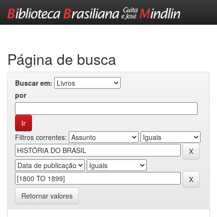
Skip
navigation
Página de busca
Buscar em:
por
Filtros correntes:
Retornar valores