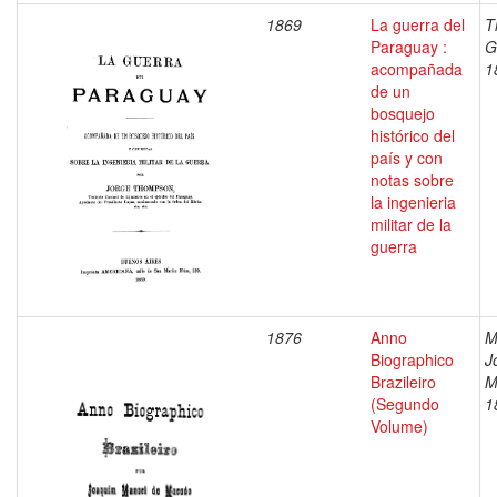
1869
La guerra del
T
Paraguay :
G
acompañada
1
de un
bosquejo
histórico del
país y con
notas sobre
la ingenieria
militar de la
guerra
1876
Anno
M
Biographico
J
Brazileiro
M
(Segundo
1
Volume)