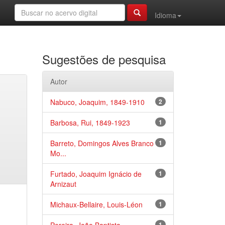
Idioma
Sugestões de pesquisa
Autor
Nabuco, Joaquim, 1849-1910
2
Barbosa, Rui, 1849-1923
1
Barreto, Domingos Alves Branco
1
Mo...
Furtado, Joaquim Ignácio de
1
Arnizaut
Michaux-Bellaire, Louis-Léon
1
1