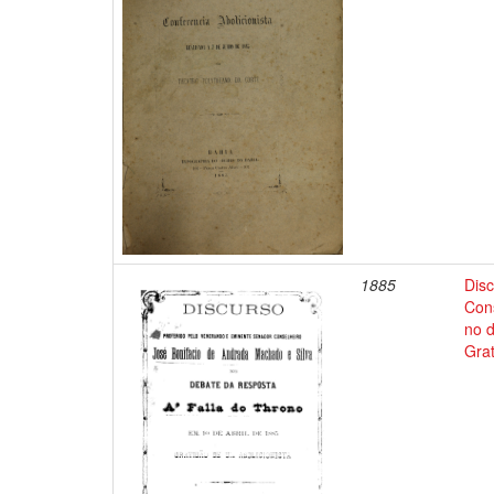
1885
Dis
Con
no d
Grat