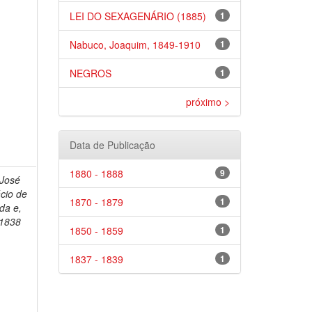
LEI DO SEXAGENÁRIO (1885)
1
Nabuco, Joaquim, 1849-1910
1
NEGROS
1
próximo >
Data de Publicação
1880 - 1888
9
 José
ácio de
1870 - 1879
1
da e,
1838
1850 - 1859
1
1837 - 1839
1