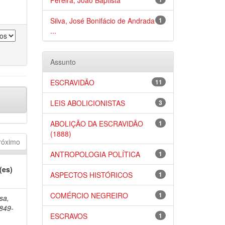
Pereira, João Baptista
Silva, José Bonifácio de Andrada
1
...
Assunto
ESCRAVIDÃO
11
LEIS ABOLICIONISTAS
3
ABOLIÇÃO DA ESCRAVIDÃO
1
(1888)
róximo
ANTROPOLOGIA POLÍTICA
1
(es)
ASPECTOS HISTÓRICOS
1
COMÉRCIO NEGREIRO
1
sa,
1849-
ESCRAVOS
1