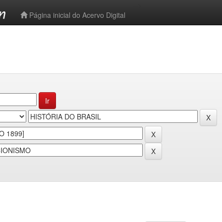
-->
Página inicial do Acervo Digital