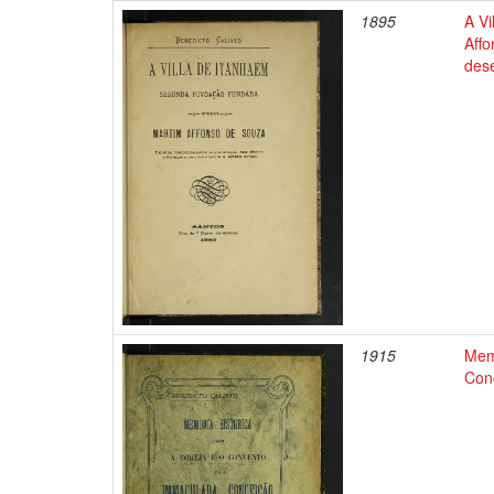
1895
A V
Affo
des
1915
Mem
Con