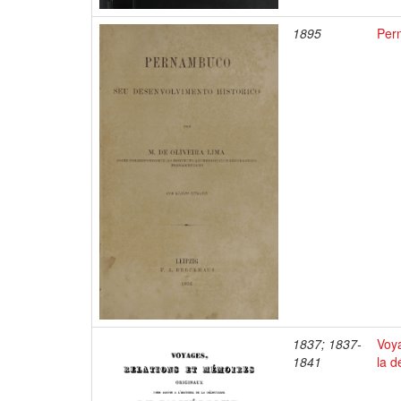
1895
Per
1837; 1837-
Voya
1841
la d