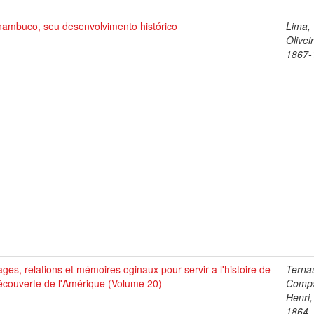
nambuco, seu desenvolvimento histórico
Lima,
Olivei
1867-
ges, relations et mémoires oginaux pour servir a l'histoire de
Terna
écouverte de l'Amérique (Volume 20)
Comp
Henri,
1864