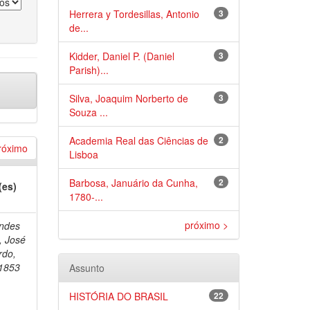
Herrera y Tordesillas, Antonio
3
de...
Kidder, Daniel P. (Daniel
3
Parish)...
Silva, Joaquim Norberto de
3
Souza ...
Academia Real das Ciências de
2
róximo
Lisboa
Barbosa, Januário da Cunha,
2
(es)
1780-...
próximo >
ndes
 José
rdo,
1853
Assunto
HISTÓRIA DO BRASIL
22