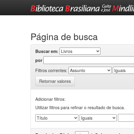
Skip
navigation
Página de busca
Buscar em:
por
Filtros correntes:
Retornar valores
Adicionar filtros:
Utilizar filtros para refinar o resultado de busca.