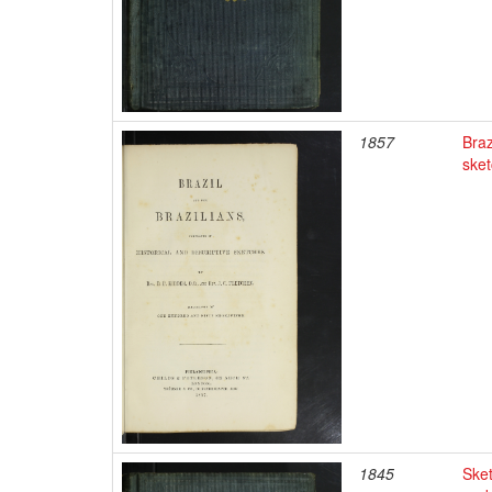
1857
Braz
ske
1845
Sket