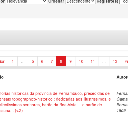
por
Ordenar
Registro(s)
ior
1
...
5
6
7
8
9
10
11
...
13
P
lo
Autor
orias historicas da provincia de Pernambuco, precedidas de
Ferna
nsaio topographico-historico : dedicadas aos illustrissimos, e
Gama,
llentissimos senhores, barão da Boa-Vista ... e barão de
Berna
suna... (v.2)
1809-