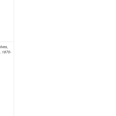
lves,
, 1870-