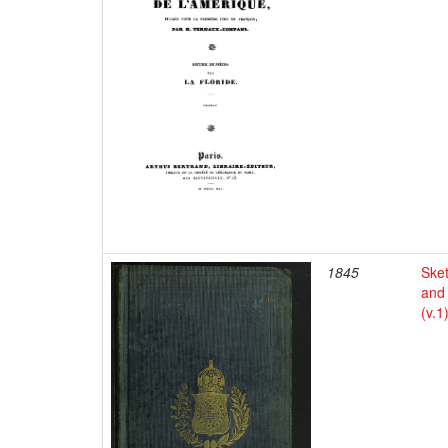
1845
Sket
and 
(v.1