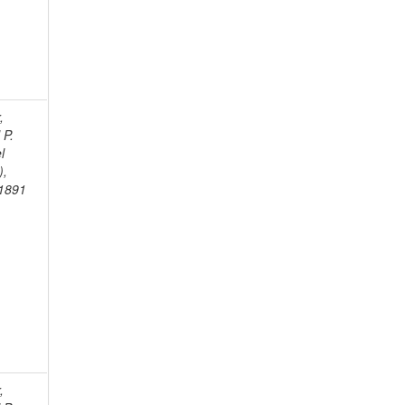
,
 P.
l
),
1891
,