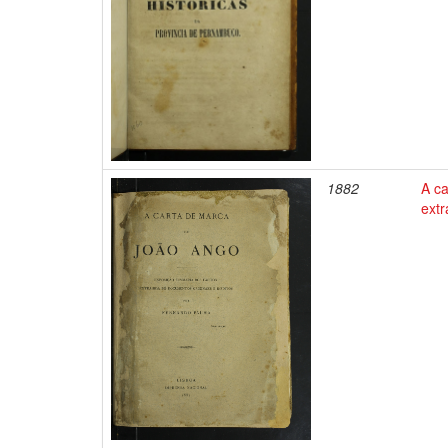
1882
A c
extr