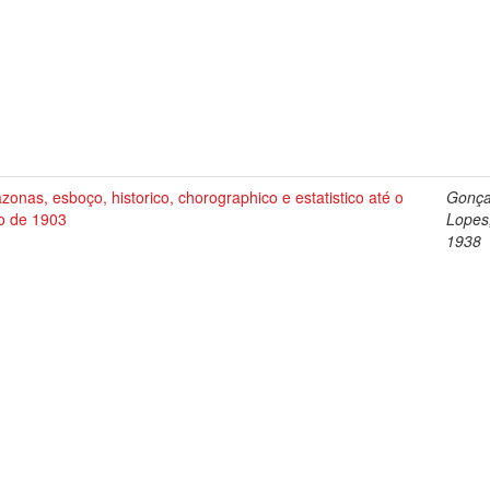
onas, esboço, historico, chorographico e estatistico até o
Gonça
o de 1903
Lopes
1938