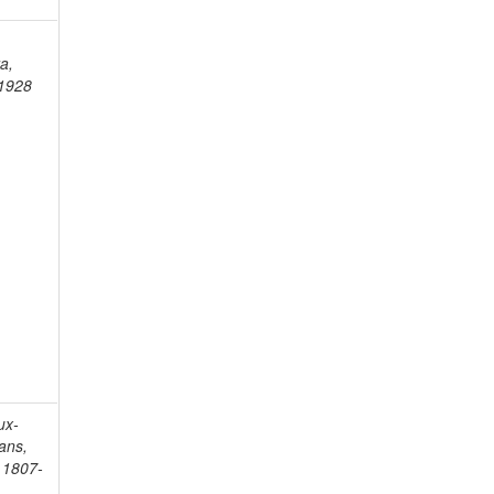
ra,
1928
ux-
ans,
 1807-