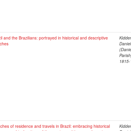
il and the Brazilians: portrayed in historical and descriptive
Kidder
tches
Daniel
(Danie
Parish
1815-
ches of residence and travels in Brazil: embracing historical
Kidder