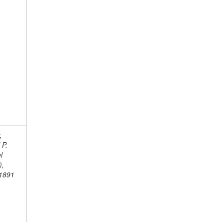
,
 P.
l
),
1891