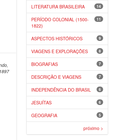
LITERATURA BRASILEIRA
14
PERÍODO COLONIAL (1500-
11
1822)
ASPECTOS HISTÓRICOS
9
VIAGENS E EXPLORAÇÕES
8
BIOGRAFIAS
7
ndo,
1897
DESCRIÇÃO E VIAGENS
7
INDEPENDÊNCIA DO BRASIL
6
JESUÍTAS
6
GEOGRAFIA
5
próximo >