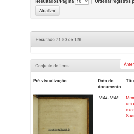
Resultados/Página
|
Ordenar registros 
Resultado 71-80 de 126.
Anter
Conjunto de itens:
Pré-visualização
Data do
Títu
documento
1844-1848
Mem
um e
exce
Suas