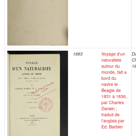
1883
Voyage d'un
Da
naturaliste
Ch
autour du
1
monde, fait a
bord du
navire le
Beagle de
1831 à 1836,
par Charles
Darwin ;
traduit de
l'anglais par
Ed. Barbier