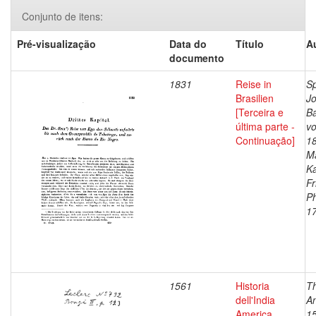
Conjunto de itens:
Pré-visualização
Data do
Título
A
documento
1831
Reise in
Sp
Brasilien
J
[Terceira e
Ba
última parte -
vo
Continuação]
1
Ma
Ka
Fr
Ph
1
1561
Historia
Th
dell'India
An
America
1