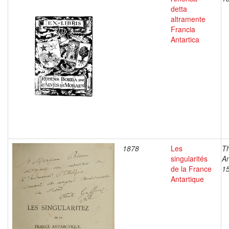
detta
altramente
Francia
Antartica
1878
Les
Th
singularités
An
de la France
1
Antartique