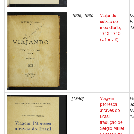
1929; 1930
Viajando:
M
coizas do
Fr
meu diário,
1
1913-1915
(v.1 e v.2)
[1940]
Viagem
R
pitoresca
J
através do
Ma
Brasil:
1
tradução de
Sergio Milliet