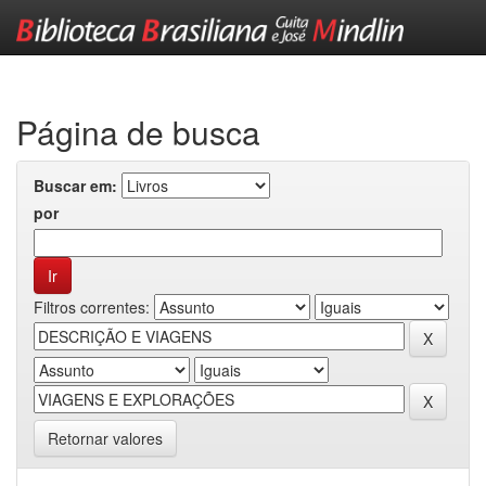
Skip
navigation
Página de busca
Buscar em:
por
Filtros correntes:
Retornar valores