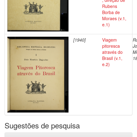
; direção de
Rubens
Borba de
Moraes (v.1,
e.1)
[1940]
Viagem
R
pitoresca
J
através do
Mo
Brasil (v.1,
1
e.2)
Sugestões de pesquisa