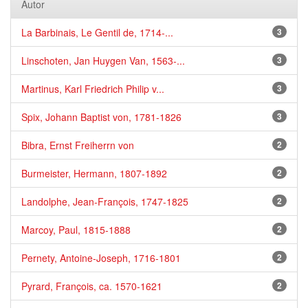
Autor
La Barbinais, Le Gentil de, 1714-...
3
Linschoten, Jan Huygen Van, 1563-...
3
Martinus, Karl Friedrich Philip v...
3
Spix, Johann Baptist von, 1781-1826
3
Bibra, Ernst Freiherrn von
2
Burmeister, Hermann, 1807-1892
2
Landolphe, Jean-François, 1747-1825
2
Marcoy, Paul, 1815-1888
2
Pernety, Antoine-Joseph, 1716-1801
2
Pyrard, François, ca. 1570-1621
2