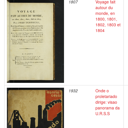
1807
Voyage fait
autour du
monde, en
1800, 1801,
1802, 1803 et
1804
1932
Onde o
proletariado
dirige: visao
panorama da
U.R.S.S