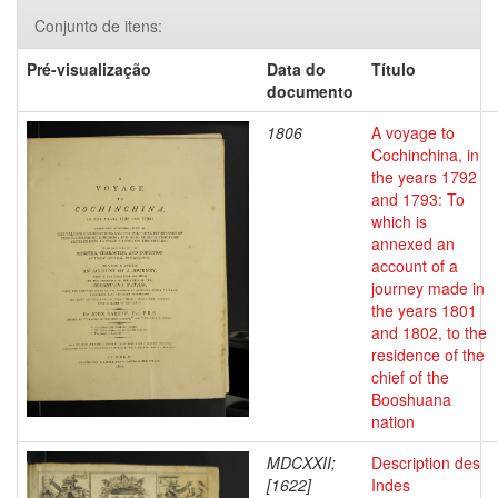
Conjunto de itens:
Pré-visualização
Data do
Título
documento
1806
A voyage to
Cochinchina, in
the years 1792
and 1793: To
which is
annexed an
account of a
journey made in
the years 1801
and 1802, to the
residence of the
chief of the
Booshuana
nation
MDCXXII;
Description des
[1622]
Indes