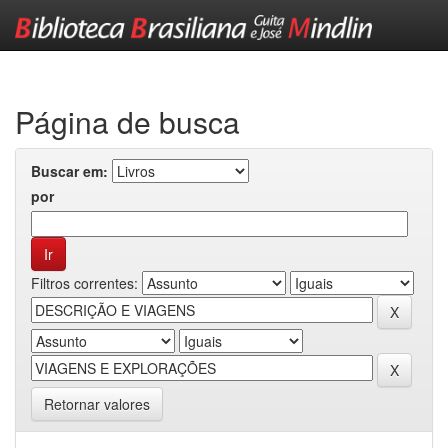
Skip
navigation
Página de busca
Buscar em:
por
Filtros correntes:
Retornar valores