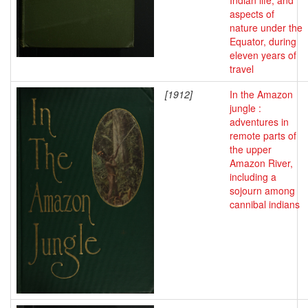
Indian life, and
aspects of
nature under the
Equator, during
eleven years of
travel
[1912]
In the Amazon
jungle :
adventures in
remote parts of
the upper
Amazon River,
including a
sojourn among
cannibal indians