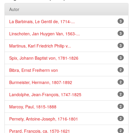
Autor
La Barbinais, Le Gentil de, 1714-...
3
Linschoten, Jan Huygen Van, 1563-...
3
Martinus, Karl Friedrich Philip v...
3
Spix, Johann Baptist von, 1781-1826
3
Bibra, Ernst Freiherrn von
2
Burmeister, Hermann, 1807-1892
2
Landolphe, Jean-François, 1747-1825
2
Marcoy, Paul, 1815-1888
2
Pernety, Antoine-Joseph, 1716-1801
2
Pyrard, François, ca. 1570-1621
2