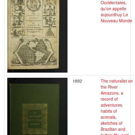
Occidentales,
qu’on appelle
aujourdhuy Le
Nouveau Monde
1892
The naturalist on
the River
Amazons, a
record of
adventures,
habits of
animals,
sketches of
Brazilian and