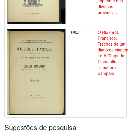
império e das
diversas
províncias
1905
O Rio de S.
Francisco,
Trechos de um
diario de viagem
: e A Chapada
Diamantina ...,
Theodoro
Sampaio
Sugestões de pesquisa