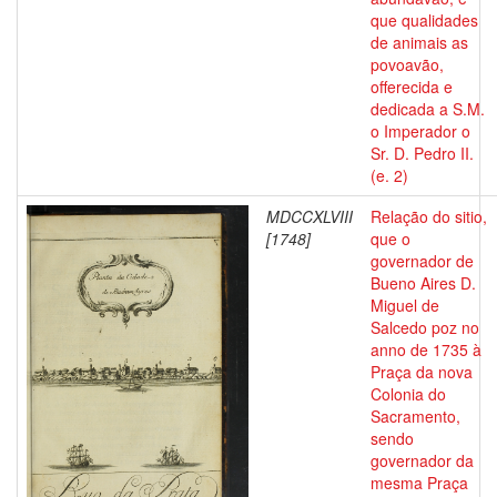
que qualidades
de animais as
povoavão,
offerecida e
dedicada a S.M.
o Imperador o
Sr. D. Pedro II.
(e. 2)
MDCCXLVIII
Relação do sitio,
[1748]
que o
governador de
Bueno Aires D.
Miguel de
Salcedo poz no
anno de 1735 à
Praça da nova
Colonia do
Sacramento,
sendo
governador da
mesma Praça