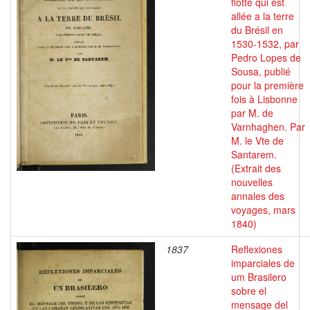
flotte qui est
allée a la terre
du Brésil en
1530-1532, par
Pedro Lopes de
Sousa, publié
pour la première
fois à Lisbonne
par M. de
Varnhaghen. Par
M. le Vte de
Santarem.
(Extrait des
nouvelles
annales des
voyages, mars
1840)
1837
Reflexiones
imparciales de
um Brasilero
sobre el
mensage del