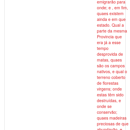
emigrarão para
onde; e , em fim,
quaes existem
ainda e em que
estado. Qual a
parte da mesma
Provincia que
era já a esse
tempo
desprovida de
matas, quaes
são os campos
nativos, e qual o
terreno coberto
de florestas
virgens; onde
estas têm sido
destruídas, e
onde se
conservão;
quaes madeiras
preciosas de que
abundavão, e