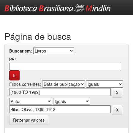
Skip
navigation
Página de busca
Buscar em:
por
Filtros correntes:
Retornar valores