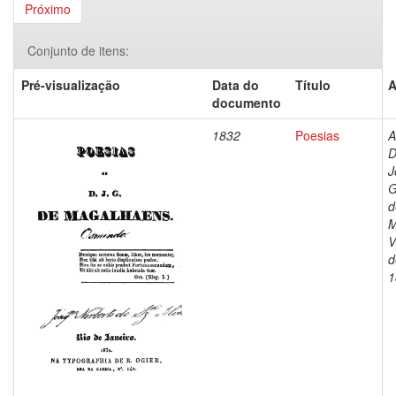
Próximo
Conjunto de itens:
Pré-visualização
Data do
Título
A
documento
1832
Poesias
A
D
J
G
d
M
V
d
1