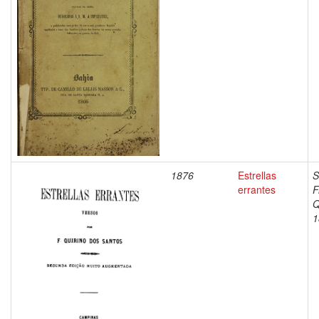
1876
Estrellas
S
errantes
F
Q
1