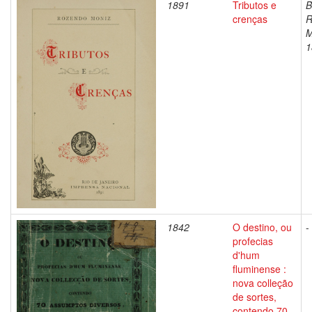
1891
Tributos e
B
crenças
R
M
1
1842
O destino, ou
-
profecias
d'hum
fluminense :
nova colleção
de sortes,
contendo 70