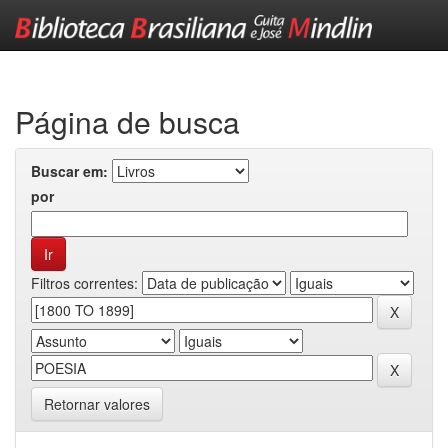
Skip
navigation
Página de busca
Buscar em:
por
Filtros correntes:
Retornar valores