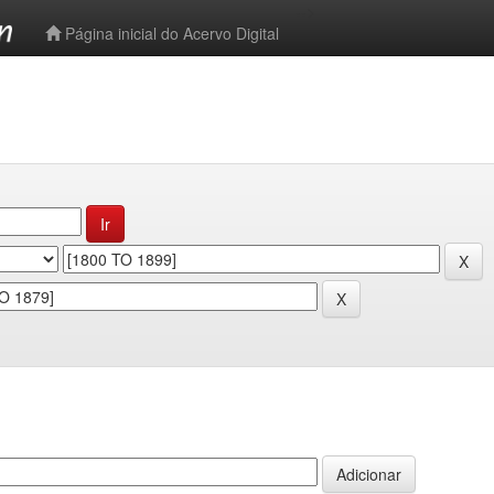
-->
Página inicial do Acervo Digital