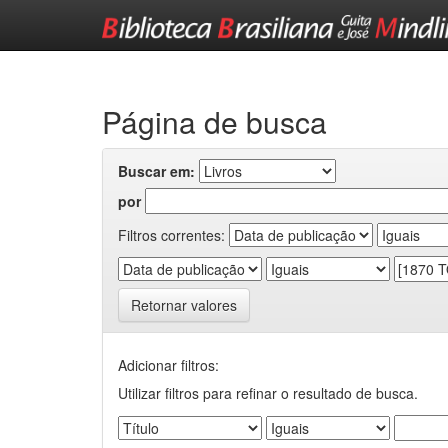
Skip
navigation
Página de busca
Buscar em:
por
Filtros correntes:
Retornar valores
Adicionar filtros:
Utilizar filtros para refinar o resultado de busca.