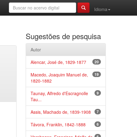
Idioma
Sugestões de pesquisa
Autor
Alencar, José de, 1829-1877
20
Macedo, Joaquim Manuel de,
19
1820-1882
Taunay, Alfredo d'Escragnolle
9
Tau...
Assis, Machado de, 1839-1908
7
Távora, Franklin, 1842-1888
6
6