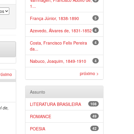
Varnhagen, Francisco Adolfo de,
1...
França Júnior, 1838-1890
5
Azevedo, Álvares de, 1831-1852
4
Costa, Francisco Felix Pereira
4
da...
Nabuco, Joaquim, 1849-1910
4
próximo >
róximo
Assunto
LITERATURA BRASILEIRA
108
l de,
ROMANCE
49
POESIA
42