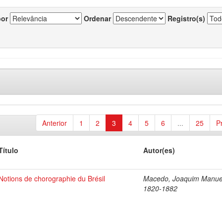
por
Ordenar
Registro(s)
Anterior
1
2
3
4
5
6
...
25
P
Título
Autor(es)
Notions de chorographie du Brésil
Macedo, Joaquim Manue
1820-1882