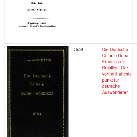
1854
Die Deutsche
Colonie Dona
Francisca in
Brasilien. Der
vortheilhafteste
punkt fur
deutsche
Auswanderer