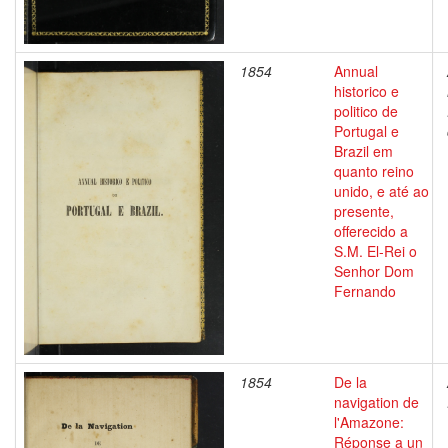
1854
Annual
historico e
politico de
Portugal e
Brazil em
quanto reino
unido, e até ao
presente,
offerecido a
S.M. El-Rei o
Senhor Dom
Fernando
1854
De la
navigation de
l'Amazone:
Réponse a un