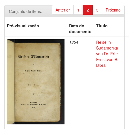
Anterior
1
2
3
Próximo
Conjunto de itens:
Pré-visualização
Data do
Título
documento
1854
Reise in
Südamerika
von Dr. Frhr.
Ernst von B.
Bibra