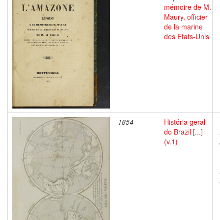
mémoire de M.
Maury, officier
de la marine
des Etats-Unis
1854
História geral
do Brazil [...]
(v.1)