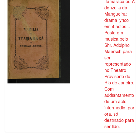
Itamaracá ou A
donzella da
Mangueira:
drama lyrico
em 4 actos...
Posto em
musica pelo
Shr. Adolpho
Maersch para
ser
representado
no Theatro
Provisorio do
Rio de Janeiro.
Com
addiantamento
de um acto
intermedio, por
ora, só
destinado para
ser lido.