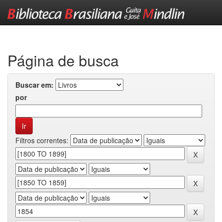
Skip
navigation
Página de busca
Buscar em:
por
Filtros correntes: