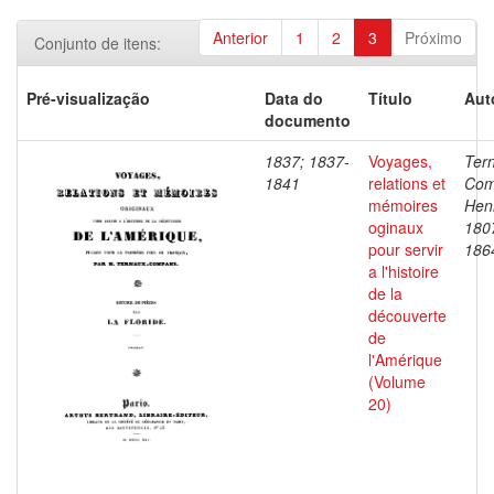
Anterior
1
2
3
Próximo
Conjunto de itens:
Pré-visualização
Data do
Título
Aut
documento
1837; 1837-
Voyages,
Ter
1841
relations et
Com
mémoires
Henr
oginaux
180
pour servir
186
a l'histoire
de la
découverte
de
l'Amérique
(Volume
20)