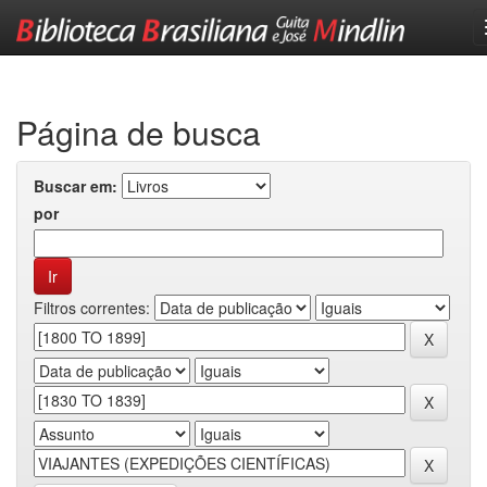
Skip
navigation
Página de busca
Buscar em:
por
Filtros correntes: