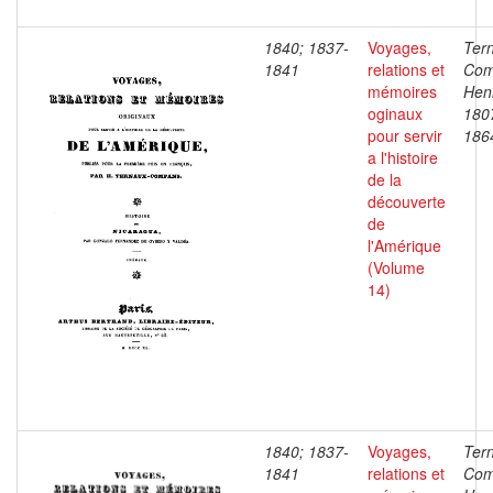
1840; 1837-
Voyages,
Ter
1841
relations et
Com
mémoires
Henr
oginaux
180
pour servir
186
a l'histoire
de la
découverte
de
l'Amérique
(Volume
14)
1840; 1837-
Voyages,
Ter
1841
relations et
Com