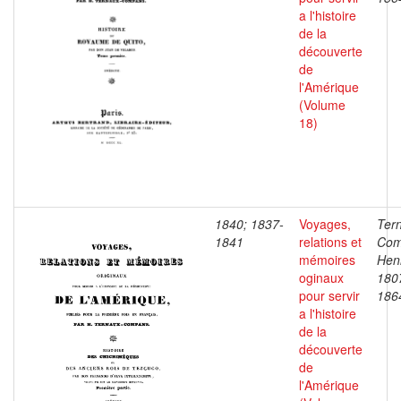
a l'histoire
de la
découverte
de
l'Amérique
(Volume
18)
1840; 1837-
Voyages,
Ter
1841
relations et
Com
mémoires
Henr
oginaux
180
pour servir
186
a l'histoire
de la
découverte
de
l'Amérique