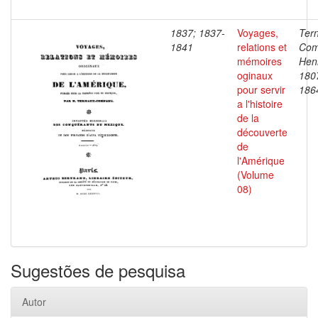
1837; 1837-
Voyages,
Ter
1841
relations et
Com
mémoires
Henr
oginaux
180
pour servir
186
a l'histoire
de la
découverte
de
l'Amérique
(Volume
08)
Sugestões de pesquisa
Autor