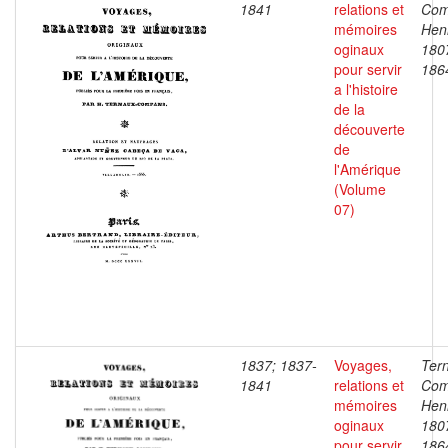
1841
relations et
Com
mémoires
Henr
oginaux
180
pour servir
186
a l'histoire
de la
découverte
de
l'Amérique
(Volume
07)
1837; 1837-
Voyages,
Ter
1841
relations et
Com
mémoires
Henr
oginaux
180
pour servir
186