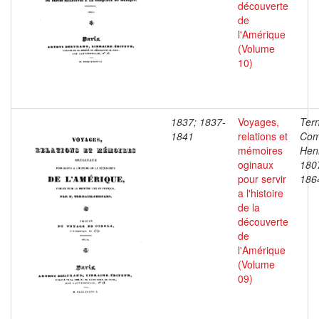
découverte
de
l'Amérique
(Volume
10)
1837; 1837-
Voyages,
Ter
1841
relations et
Com
mémoires
Henr
oginaux
180
pour servir
186
a l'histoire
de la
découverte
de
l'Amérique
(Volume
09)