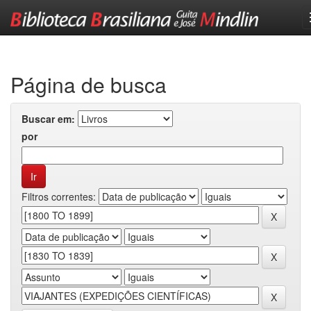
Skip
navigation
Página de busca
Buscar em:
por
Filtros correntes: