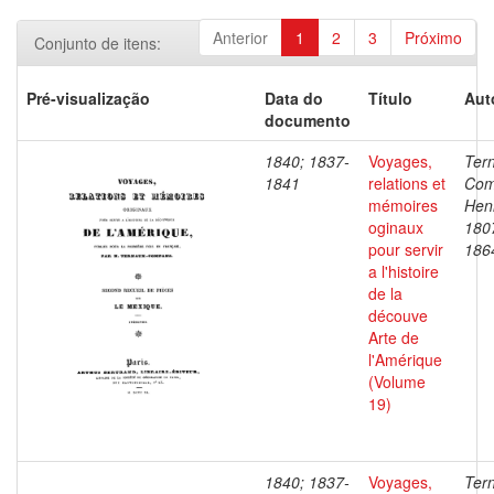
Anterior
1
2
3
Próximo
Conjunto de itens:
Pré-visualização
Data do
Título
Aut
documento
1840; 1837-
Voyages,
Ter
1841
relations et
Com
mémoires
Henr
oginaux
180
pour servir
186
a l'histoire
de la
découve
Arte de
l'Amérique
(Volume
19)
1840; 1837-
Voyages,
Ter