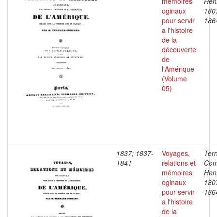
mémoires
Henr
oginaux
180
pour servir
186
a l'histoire
de la
découverte
de
l'Amérique
(Volume
05)
1837; 1837-
Voyages,
Ter
1841
relations et
Com
mémoires
Henr
oginaux
180
pour servir
186
a l'histoire
de la