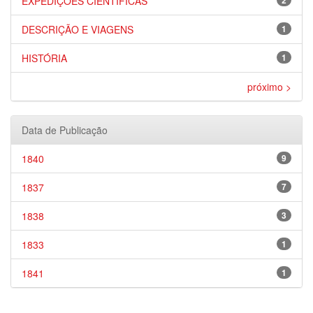
EXPEDIÇÕES CIENTÍFICAS
2
DESCRIÇÃO E VIAGENS
1
HISTÓRIA
1
próximo >
Data de Publicação
1840
9
1837
7
1838
3
1833
1
1841
1