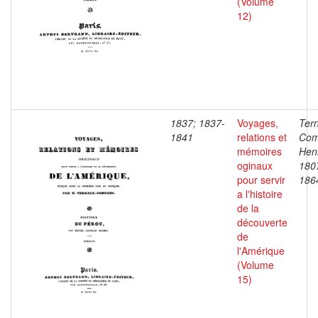
(Volume
12)
1837; 1837-
Voyages,
Ter
1841
relations et
Com
mémoires
Henr
oginaux
180
pour servir
186
a l'histoire
de la
découverte
de
l'Amérique
(Volume
15)