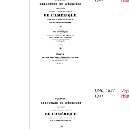
1841
l'hi
1840; 1837-
Voya
1841
l'hi