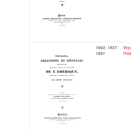
1840; 1837-
Voya
1841
l'hi