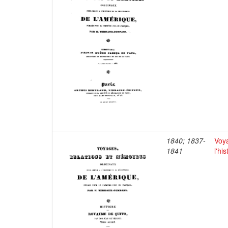
1840; 1837-
Voya
1841
l'hi