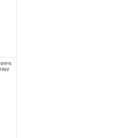
mpans,
-1864