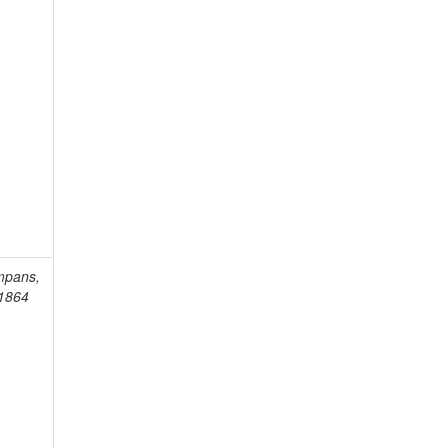
mpans,
-1864