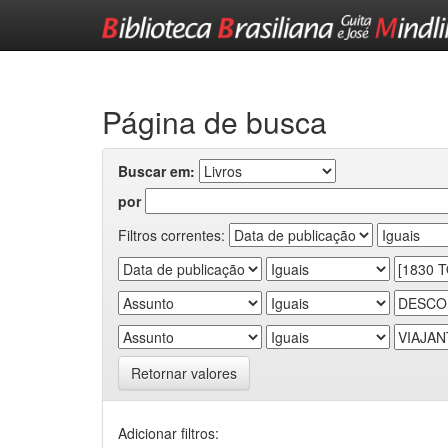
Skip
navigation
Página de busca
Buscar em:
por
Filtros correntes:
Retornar valores
Adicionar filtros: