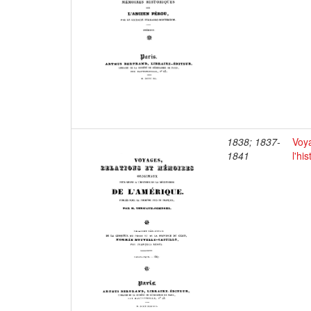
1838; 1837-
Voya
1841
l'hi