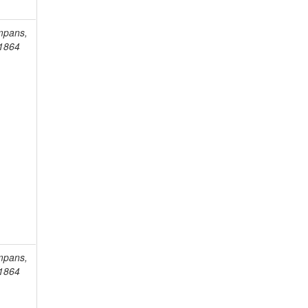
mpans,
-1864
mpans,
-1864