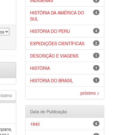
INDÍGENAS
5
HISTÓRIA DA AMÉRICA DO
4
SUL
HISTÓRIA DO PERU
4
EXPEDIÇÕES CIENTÍFICAS
2
DESCRIÇÃO E VIAGENS
1
HISTÓRIA
1
HISTÓRIA DO BRASIL
1
próximo >
róximo
Data de Publicação
1840
9
mpans,