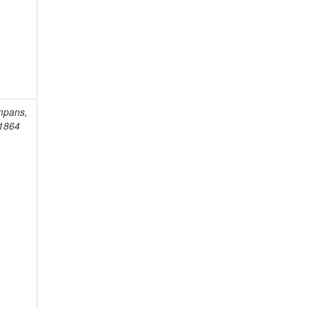
mpans,
-1864