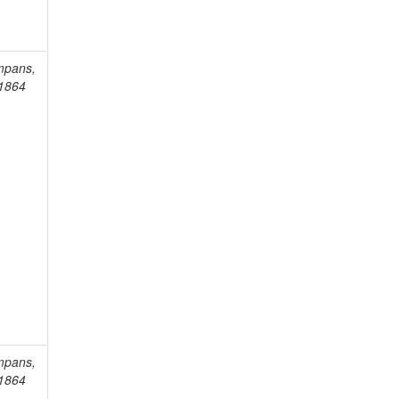
mpans,
-1864
mpans,
-1864