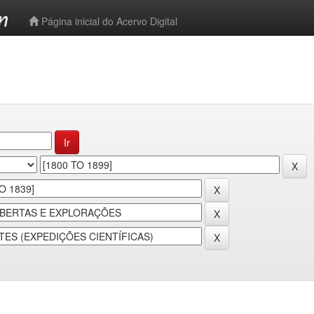
-->
Página inicial do Acervo Digital