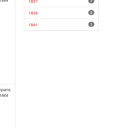
-1864
1837
7
1838
3
1841
1
mpans,
-1864