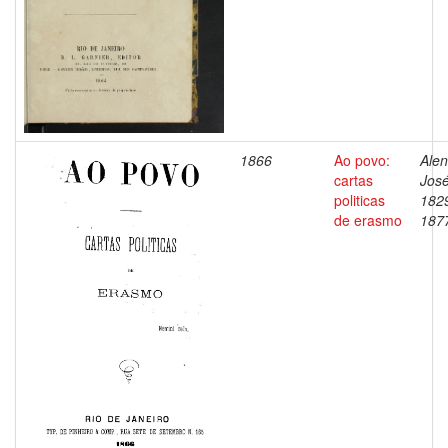
1866
Ao povo:
Alen
cartas
José
politicas
182
de erasmo
187