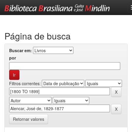
Skip
navigation
Página de busca
Buscar em:
por
Filtros correntes:
Retornar valores