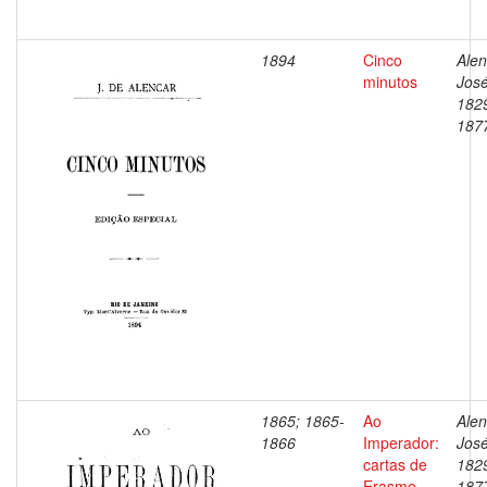
1894
Cinco
Alen
minutos
José
182
187
1865; 1865-
Ao
Alen
1866
Imperador:
José
cartas de
182
Erasmo
187