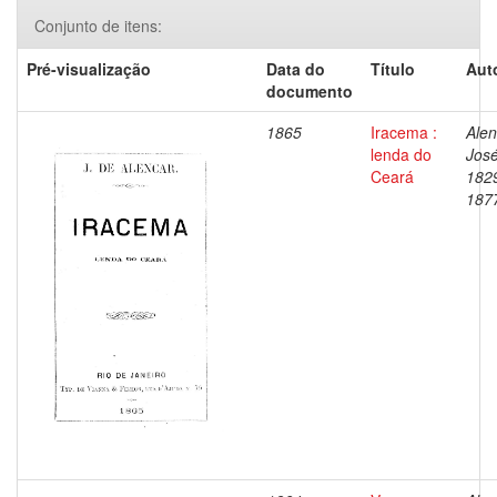
Conjunto de itens:
Pré-visualização
Data do
Título
Aut
documento
1865
Iracema :
Alen
lenda do
José
Ceará
182
187