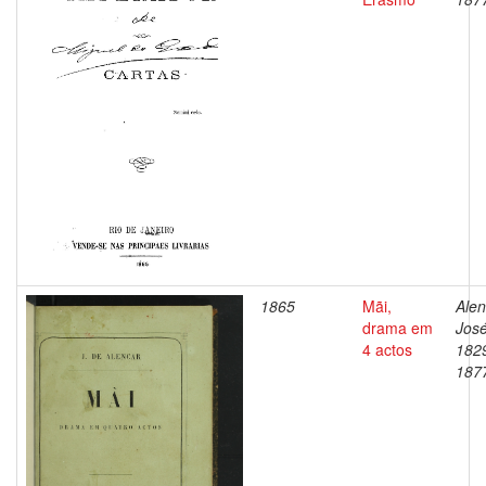
1865
Mãi,
Alen
drama em
José
4 actos
182
187