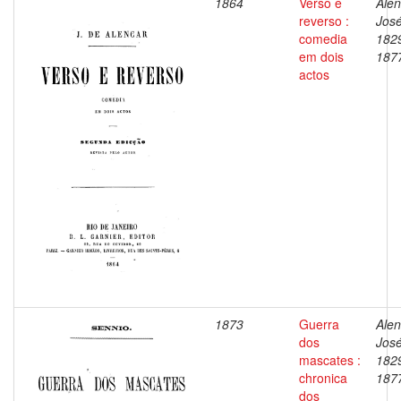
1864
Verso e
Alen
reverso :
José
comedia
182
em dois
187
actos
1873
Guerra
Alen
dos
José
mascates :
182
chronica
187
dos