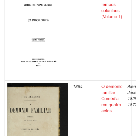
tempos
coloniaes
(Volume 1)
1864
O demonio
Alen
familiar:
José
Comédia
182
em quatro
187
actos