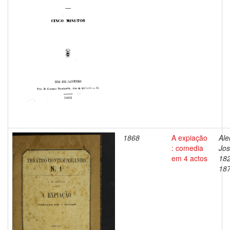
1868
A expiação
Ale
: comedia
Jos
em 4 actos
18
18