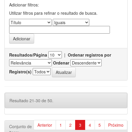
Adicionar filtros:
Utilizar filtros para refinar o resultado de busca.
Resultados/Página
|
Ordenar registros por
Ordenar
Registro(s)
Resultado 21-30 de 50.
Anterior
1
2
3
4
5
Próximo
Conjunto de