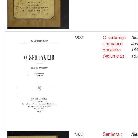
1875
O sertanejo
Ale
: romance
Jos
brasileiro
18
(Volume 2)
18
1875
Senhora :
Ale