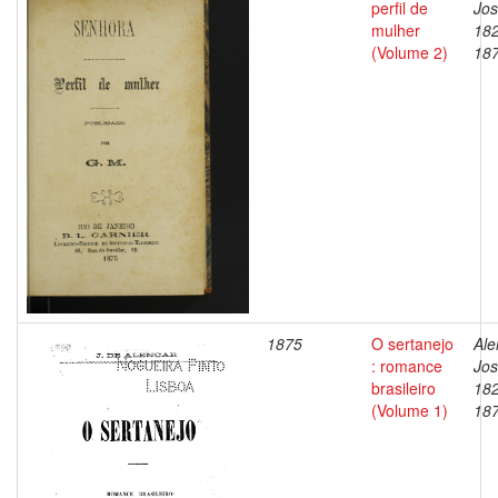
perfil de
Jos
mulher
18
(Volume 2)
18
1875
O sertanejo
Ale
: romance
Jos
brasileiro
18
(Volume 1)
18