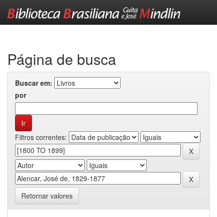
Skip
navigation
Página de busca
Buscar em:
por
Filtros correntes:
Retornar valores