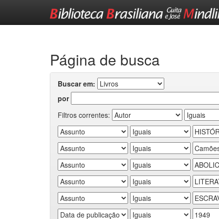
Skip
navigation
Página de busca
Buscar em:
por
Filtros correntes: