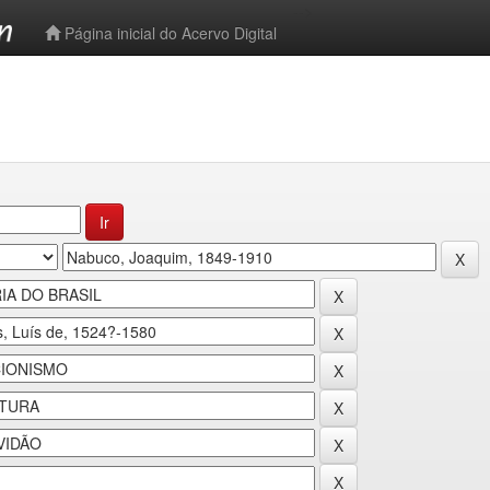
-->
Página inicial do Acervo Digital