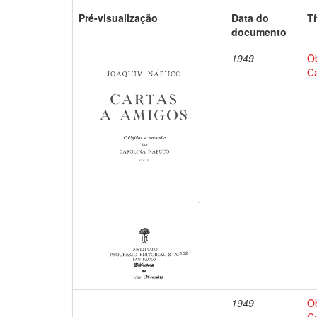
Pré-visualização
Data do
Tí
documento
1949
O
Ca
1949
O