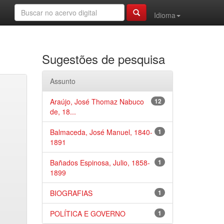
Idioma
Sugestões de pesquisa
Assunto
Araújo, José Thomaz Nabuco
12
de, 18...
Balmaceda, José Manuel, 1840-
1
1891
Bañados Espinosa, Julio, 1858-
1
1899
BIOGRAFIAS
1
POLÍTICA E GOVERNO
1