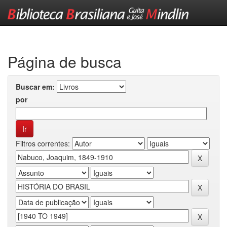
Skip
navigation
Página de busca
Buscar em:
por
Filtros correntes: