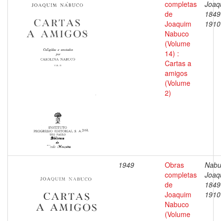
completas
Joaq
de
1849
Joaquim
1910
Nabuco
(Volume
14) :
Cartas a
amigos
(Volume
2)
1949
Obras
Nabu
completas
Joaq
de
1849
Joaquim
1910
Nabuco
(Volume