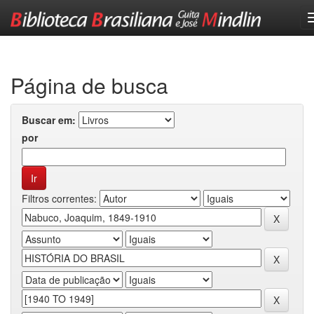
Skip
navigation
Página de busca
Buscar em:
por
Filtros correntes: